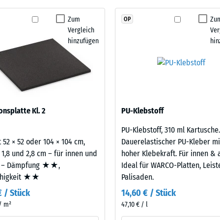
ämpfung.
Schwingungs- und Trittschalldämmung – Skalenwert 1 = spürbare Dämpfung
kein
Zum
Zu
OP
stigkeit Klasse DS (EN 14041) - Skalenwert 2 = Gleitreibungskoeffizient ca. 0,38
Produkt
Vergleich
Ver
für
stigkeit - Beständigkeit gegen abrasiven Verschleiß - Skalenwert 3 = "sehr gut
hinzufügen
hin
den
rchlässigkeit (EN 12616) - Skalenwert 2 = Infiltration bis zu 10 mm/h (10 l/h/
Produktvergleich
ausgewählt.
emmung (EN 16165) - Skalenwert 3 = mittlerer Akzeptanzwinkel ca. 15°, Gruppe
mmung - Skalenwert 2 = Wärmeleitfähigkeit ca. 0,12 W/(m·K)
estigkeit
onsplatte Kl. 2
PU-Klebstoff
PU-Klebstoff, 310 ml Kartusche.
nwert
 52 × 52 oder 104 × 104 cm,
Dauerelastischer PU-Kleber mi
 1,8 und 2,8 cm – für innen und
hoher Klebekraft. Für innen & 
 – Dämpfung ★★,
Ideal für WARCO-Platten, Leis
ähigkeit ★★
Palisaden.
€ / Stück
14,60 € / Stück
 / m²
47,10 € / l