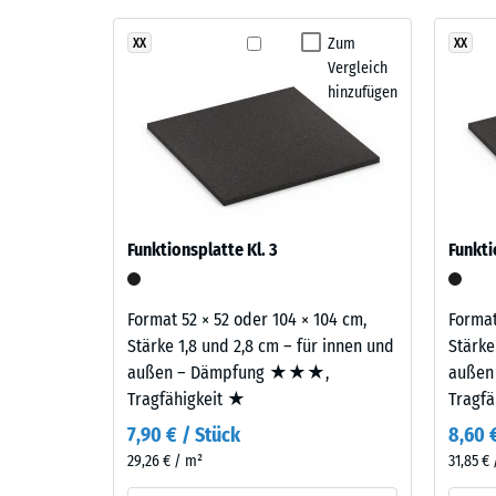
Gummigranulat übernimmt Tragfähigkeit und Stoßd
Stoß-, 
Englischer
Zum
XX
XX
Rutschfe
Vergleich
Rasen
Abriebfe
hinzufügen
vereint
verschiedene
Wasserdu
Grün-
Rutschh
und
Dunkelgrüntöne
Wärmedä
zu
Druckf
Funktionsplatte Kl. 3
Funkti
einem
-
satten,
Skale
dichten
Format 52 × 52 oder 104 × 104 cm,
Format
Farbbild,
4
Stärke 1,8 und 2,8 cm – für innen und
Stärke
das
außen – Dämpfung ★★★,
außen
=
an
Tragfähigkeit ★
Tragf
ca.
gepflegten
7,90 € / Stück
8,60 
Rasen
0,25
29,26 € / m²
31,85 €
erinnert.
mm