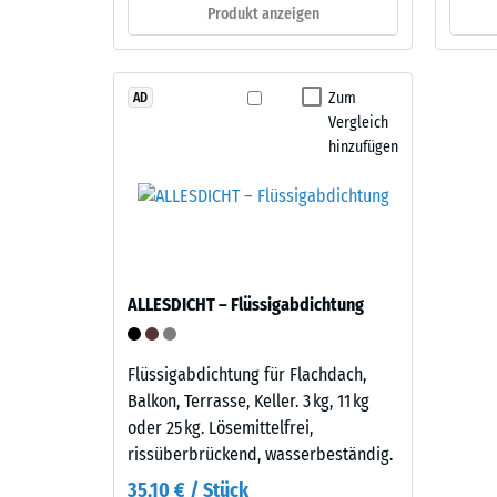
Produkt anzeigen
verbl
Material
Einde
–
Bestandteile
nach
Zum
AD
und
Vergleich
24
Aufbau
hinzufügen
Stund
Entla
Dieses
Produkt
(BS
ist
7188)
zweilagig
ALLESDICHT – Flüssigabdichtung
aufgebaut.
Die
ca.
Flüssigabdichtung für Flachdach,
4 / 5
2
Balkon, Terrasse, Keller. 3 kg, 11 kg
mm
oder 25 kg. Lösemittelfrei,
starke
rissüberbrückend, wasserbeständig.
Nutzschicht
35,10 € / Stück