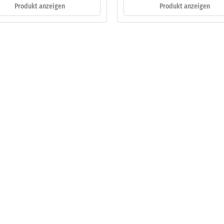
Produkt anzeigen
Produkt anzeigen
eibende
llung
en
stung