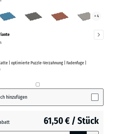
n
scher
Atlantik
Dunkelgrauer
Feuersglut
Grauer
+ 4
n
Granit
Granit
ve)
riante
cm
Platte | optimierte Puzzle-Verzahnung | Fadenfuge |
e
)
her
ctive)
ch hinzufügen
61,50 € / Stück
abatt
e, blau