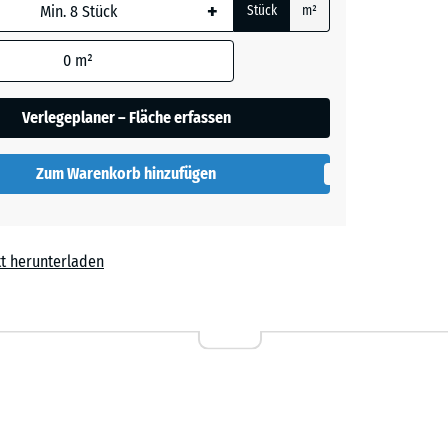
+
Stück
m²
rauer
 wird
den
0
m²
en nicht
gegeben)
lut
Verlegeplaner – Fläche erfassen
rechnung
Zum Warenkorb hinzufügen
t herunterladen
l