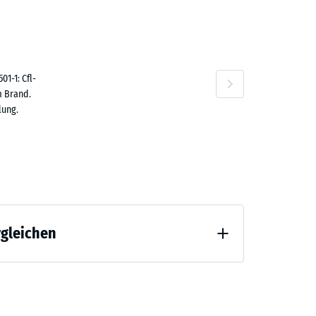
,10 €
n
1-1: Cfl-
m Brand.
lung.
rgleichen
 Entlastung (BS 7188)