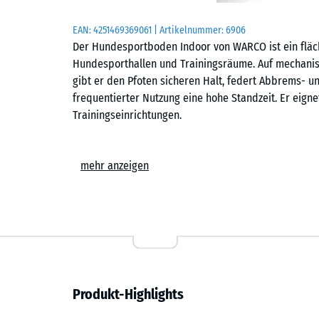
EAN:
4251469369061
| Artikelnummer:
6906
Der Hundesportboden Indoor von WARCO ist ein fläch
Hundesporthallen und Trainingsräume. Auf mechanisc
gibt er den Pfoten sicheren Halt, federt Abbrems- 
frequentierter Nutzung eine hohe Standzeit. Er eigne
Trainingseinrichtungen.
Einfache Verlegung
mehr anzeigen
Die Platten werden schwimmend, also ohne weitere 
Untergrund verlegt. Die kalibrierte Puzzleverzahnung 
zusammen und ist dank der fehlenden Fase in der Fl
Stich- oder Kreissäge vorgenommen werden. Einzelne
austauschen oder ergänzen.
Rutschhemmend und pfotenschonend
Produkt-Highlights
Die strukturierte Oberfläche bietet sicheren Halt fü