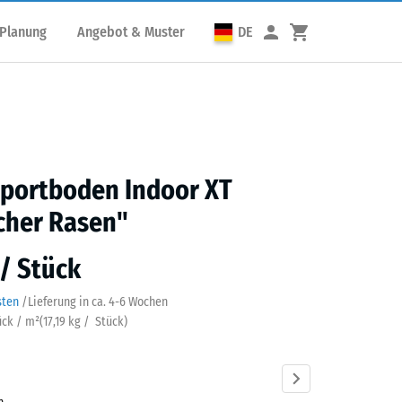
 Planung
Angebot & Muster
DE
portboden Indoor XT
cher Rasen"
 / Stück
sten
/
Lieferung in ca.
4-6 Wochen
ück / m²
(
17,19
kg
/ Stück)