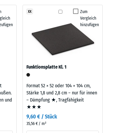
m
Zum
XX
gleich
Vergleich
" (BS 7188)
zufügen
hinzufügen
m²)
 R10
Funktionsplatte Kl. 1
t
Format 52 × 52 oder 104 × 104 cm,
außen.
Stärke 1,8 und 2,8 cm – nur für innen
ten und
– Dämpfung ★, Tragfähigkeit
★★★
9,60 € / Stück
35,56 € / m²