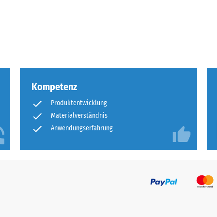
tigkeit
fes
bt
and
Kompetenz
le
Produktentwicklung
gen.
Materialverständnis
Anwendungserfahrung
f