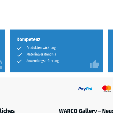
eibende
llung
Kompetenz
en
Produktentwicklung
stung
Materialverständnis
Anwendungserfahrung
liches
WARCO Gallery – Neu