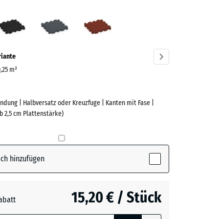
grün
Anthrazit
Schiefergrau
Ziegelrot
ve)
riante
0,25 m²
ndung | Halbversatz oder Kreuzfuge | Kanten mit Fase |
e
b 2,5 cm Plattenstärke)
(active)
n
ch hinzufügen
t
- 1,10 €
15,20 € / Stück
abatt
e, blau
rgrau
- 0,50 €