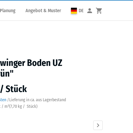
 Planung
Angebot & Muster
DE
winger Boden UZ
rün"
 / Stück
sten
/
Lieferung in ca.
aus Lagerbestand
k / m²
(
7,70
kg
/ Stück)