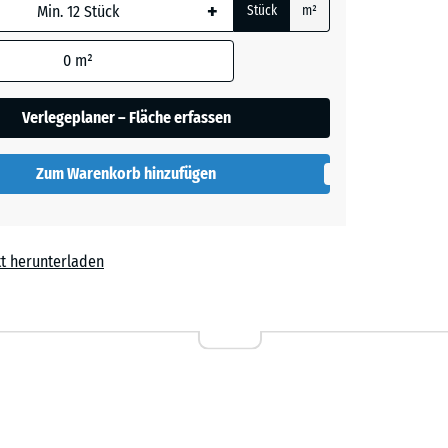
+
Stück
m²
 wird
den
0
m²
t
- 0,50 €
en nicht
gegeben)
Verlegeplaner – Fläche erfassen
rechnung
Zum Warenkorb hinzufügen
t herunterladen