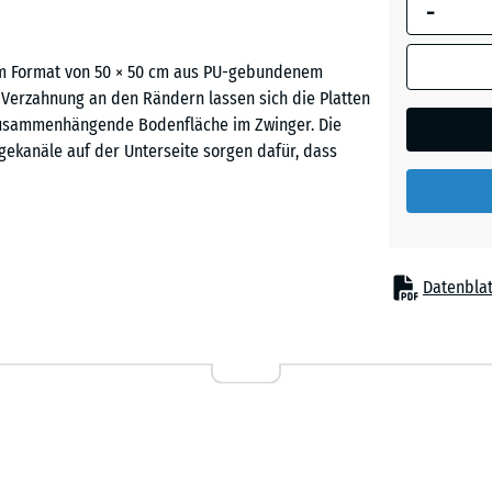
-
umrandete
Abmessung
(sofern in 
im Format von 50 × 50 cm aus PU-gebundenem
Ziegelro
Produktdat
-Verzahnung an den Rändern lassen sich die Platten
anders an
 zusammenhängende Bodenfläche im Zwinger. Die
für die
gekanäle auf der Unterseite sorgen dafür, dass
Bedarfsbe
verwendet.
50
x
n Platten sicher miteinander. Ein Verkleben oder
Datenblat
50
einfassung muss nicht angelegt werden. Die Platten
x 4
en Fläche im Zwinger zusammenfügen. Die Verlegung
cm
gen. Die stabile Verzahnung verhindert, dass
|
und reißen können.
0,25
m²
ragfähigen Untergrund verlegt werden,