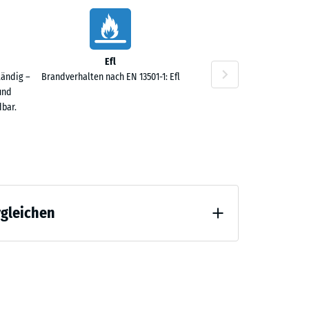
Efl
50 €
tändig –
Brandverhalten nach EN 13501-1: Efl
und
bar.
rgleichen
 Entlastung (BS 7188)