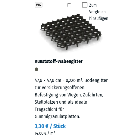
Produkten
Zum
WG
Rutschfe
Der Hundezwinger-Boden ist frostfest und wetterbest
Vergleich
in
Verschmutzungen lassen sich durch Abkehren oder A
Abriebf
hinzufügen
Grasgrün
Angetrockneter Urin sollte regelmäßig mit ausreich
wird
Wasserdu
Zwingerboden über viele Jahre alltagstauglich
schwarzes
Rutschh
Gummigranulat
aus
Wärmedä
der
Frostbe
Kunststoff-Wabengitter
Reifenverwertung
Druckf
mit
einem
-
47,6 × 47,6 cm = 0,226 m². Bodengitter
grasgrün
zur versickerungsoffenen
Skale
pigmentierten
Befestigung von Wegen, Zufahrten,
2
Bindemittel
Stellplätzen und als ideale
gleichmäßig
=
Tragschicht für
umhüllt.
Gummigranulatplatten.
ca.
Der
3,30 € / Stück
0,75
Farbton
14,60 € / m²