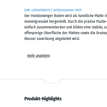
EAN:
4251469366312
| Artikelnummer:
6631
Der Hundezwinger Boden wird als handliche Platte 
Gummigranulat hergestellt. Durch die präzise Puzzle
einfach zusammenstecken und bilden eine stabile,
offenporige Oberfläche der Platten sowie die Draina
Wasser zuverlässig abgeleitet wird.
Stabiler Plattenverbund
mehr anzeigen
Die stabile Puzzle-Verzahnung verbindet die einzelne
Verschrauben ist nicht erforderlich. Auch eine Rand
lassen sich schnell und einfach zu einer dauerhaft
kann im Schachbrettmuster oder im Halbversatz erfol
Hunde einzelne Platten anheben oder aus dem Verb
Einfache Verlegung
Produkt-Highlights
Der Hundezwinger Boden kann auf jedem dauerhaft t