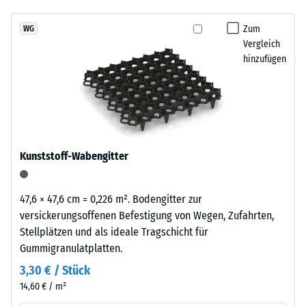
abgespült werden. So bleibt der Zwingerboden über viele Jahre
7188)
kein
Granulatstruktur,
alltagstauglich
Produkt
Scheinbare
das
Zum
WG
für
Dichte -
Vergleich
sich
den
Skalenwert
hinzufügen
natürlich
1 = bis 780
Produktvergleich
in
kg/m³
ausgewählt.
Garten-
und
Stoß-, Schwingungs-
Terrassenanlagen
und
Trittschalldämmung
einfügt.
Kunststoff-Wabengitter
– Skalenwert 4 =
starke Dämpfung
Material
Rutschfestigkeit Klasse
47,6 × 47,6 cm = 0,226 m². Bodengitter zur
–
DS (EN 14041) -
versickerungsoffenen Befestigung von Wegen, Zufahrten,
Bestandteile
Skalenwert 3 =
Stellplätzen und als ideale Tragschicht für
und
Gleitreibungskoeffizient
Gummigranulatplatten.
Aufbau
ca. 0,45
3,30 € / Stück
Abriebfestigkeit
14,60 € / m²
- Beständigkeit