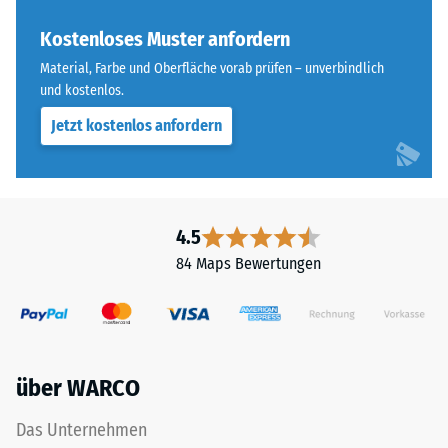
„End
Skalenwert 4 =
of
Kostenloses Muster anfordern
Wärmeleitfähigkeit
Life
ca. 0,09 W/(m·K)
Material, Farbe und Oberfläche vorab prüfen – unverbindlich
Tyres"
und kostenlos.
Frostbeständig
und
Jetzt kostenlos anfordern
bezeichnet
Druckfestigkeit
Gummigranulat,
-
das
Skalenwert
aus
dem
2
4.5
Recycling
=
84 Maps Bewertungen
von
ca.
Altreifen
gewonnen
0,75
wird.
mm
Die
über WARCO
verbleibende
obere
Nutzschicht
Eindellung
Das Unternehmen
aus