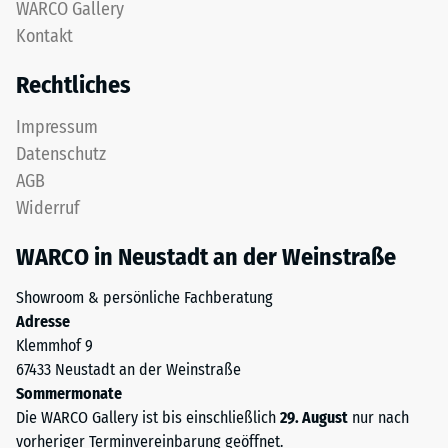
nach
WARCO Gallery
feinem
Kontakt
24
ELT-
Granulat
Stunden
Rechtliches
bildet
Entlastung
eine
Impressum
(BS
abriebfeste,
Datenschutz
rutschhemmende
7188)
AGB
Oberfläche.
Widerruf
Die
untere
WARCO in Neustadt an der Weinstraße
Schicht
/ 5
aus
Showroom & persönliche Fachberatung
gröberem
Adresse
ELT-
Klemmhof 9
Granulat
67433 Neustadt an der Weinstraße
unterstützt
Die
Sommermonate
Elastizität,
Druckfestigkeit
Die WARCO Gallery ist bis einschließlich
29. August
nur nach
Stoßdämpfung
eines
vorheriger Terminvereinbarung geöffnet.