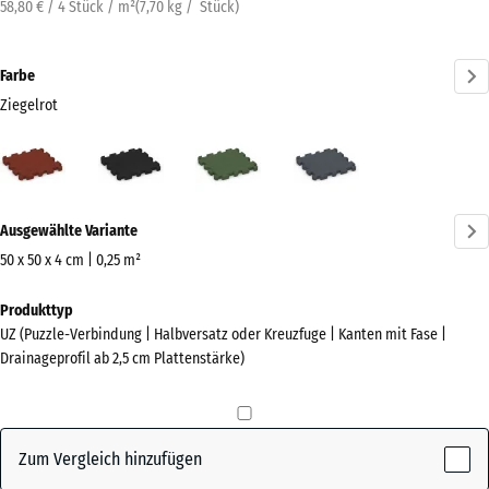
58,80 € / 4 Stück / m²
(
7,70
kg
/ Stück)
Farbe
Ziegelrot
Ziegelrot
Anthrazit
Grasgrün
Schiefergrau
(active)
Mehr
Ausgewählte Variante
Informationen
zu
50 x 50 x 4 cm | 0,25 m²
den
Abmessungen
Produkttyp
Farben?
für
UZ (Puzzle-Verbindung | Halbversatz oder Kreuzfuge | Kanten mit Fase |
den
Farbpalette
Drainageprofil ab 2,5 cm Plattenstärke)
Versand
anzeigen
540
(active)
Ziegelrot
x
540
Zum Vergleich hinzufügen
x