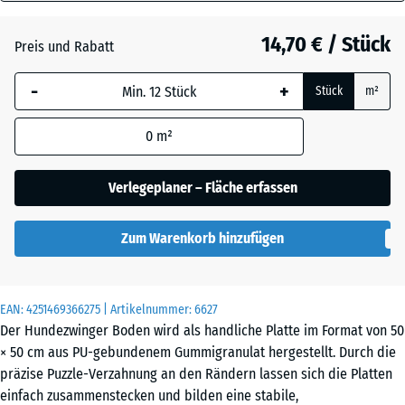
40
Anthrazit
- 0,60 €
mm
14,70 € / Stück
Preis und Rabatt
Die gewählte, blau
Grasgrün
+ 0,50 €
-
+
Stück
m²
umrandete
Abmessung wird
0
m²
(sofern in den
Schiefergrau
Produktdaten nicht
anders angegeben)
Verlegeplaner – Fläche erfassen
für die
Bedarfsberechnung
Zum Warenkorb hinzufügen
verwendet.
50
x
EAN:
4251469366275
| Artikelnummer:
6627
50
Der Hundezwinger Boden wird als handliche Platte im Format von 50
x 4
× 50 cm aus PU-gebundenem Gummigranulat hergestellt. Durch die
cm
präzise Puzzle-Verzahnung an den Rändern lassen sich die Platten
|
einfach zusammenstecken und bilden eine stabile,