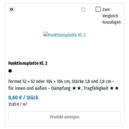
und
Aufbau
Zum
XX
Rutschhemmung
Vergleich
(EN 16165) -
hinzufügen
Skalenwert 4 =
Dieses
mittlerer
Produkt
Akzeptanzwinkel
ist
ca. 16°, Gruppe
zweilagig
R10
aufgebaut.
Wärmedämmung -
Die
Funktionsplatte Kl. 2
Skalenwert 3 =
ca.
Wärmeleitfähigkeit
3
ca. 0,11 W/(m·K)
mm
Format 52 × 52 oder 104 × 104 cm, Stärke 1,8 und 2,8 cm –
starke
Frostbeständig
für innen und außen – Dämpfung ★★, Tragfähigkeit ★★
Nutzschicht
Scheinbare
8,60 € / Stück
besteht
31,85 € / m²
Dichte
aus
neu
-
Produkt anzeigen
hergestelltem,
Skalenwert
durchgefärbtem