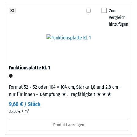
besteht
eines
aus
Zum
XX
Materials
gereinigtem,
Vergleich
beschreibt
schwarzem
hinzufügen
das
ELT-
Verhältnis
Gummigranulat
seiner
mittlerer
Masse
Körnung,
zu
gebunden
seinem
mit
Funktionsplatte Kl. 1
Gesamtvolumen,
Polyurethan.
einschließlich
Die
aller
Format 52 × 52 oder 104 × 104 cm, Stärke 1,8 und 2,8 cm –
Abkürzung
Poren,
nur für innen – Dämpfung ★, Tragfähigkeit ★★★
ELT
Hohlräume
9,60 € / Stück
steht
und
für
35,56 € / m²
Lufteinschlüsse.
„End
Bei
Produkt anzeigen
of
den
Life
Produkten