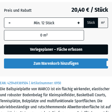
20,40 € / Stück
Preis und Rabatt
Atlantik
-
+
Stück
m²
Dunkelgrauer
0
m²
Granit
Verlegeplaner – Fläche erfassen
Englischer
Zum Warenkorb hinzufügen
Rasen
EAN:
4251469369504
| Artikelnummer:
6950
Die Ballspielplatte von WARCO ist ein flächig wirkender, elastischer
Feuersglut
und robuster Bodenbelag für Kleinspielfelder, Basketball Courts,
Tennisplätze, Bolzplätze und multifunktionale Sportflächen. Die
abriebbeständige und rutschhemmende Allwetteroberfläche ist auf