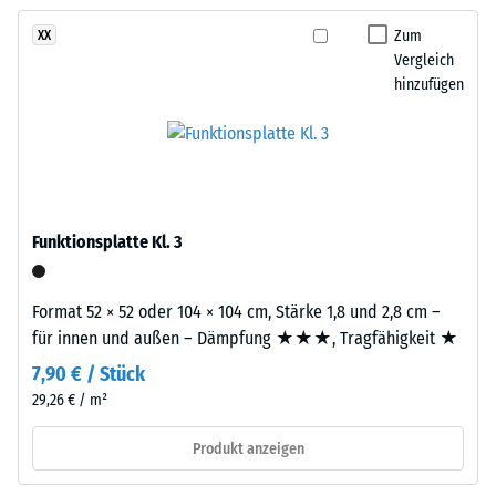
kein
dunklen
– Skalenwert 3 =
Produkt
deutliche Dämpfung
Grautönen
Zum
XX
für
Vergleich
sowie
Rutschfestigkeit Klasse
den
hinzufügen
Anthrazit
DS (EN 14041) -
Produktvergleich
und
Skalenwert 5 =
ausgewählt.
erzeugt
Gleitreibungskoeffizient
ein
ca. 0,6
lebendiges,
Abriebfestigkeit
natürlich
- Beständigkeit
Funktionsplatte Kl. 3
wirkendes
gegen
Farbbild
abrasiven
wie
Verschleiß -
Format 52 × 52 oder 104 × 104 cm, Stärke 1,8 und 2,8 cm –
geschliffener
Skalenwert 2 =
für innen und außen – Dämpfung ★★★, Tragfähigkeit ★
Stein.
"gut" (BS 7188)
7,90 € / Stück
Wasserdurchlässigkeit
29,26 € / m²
Material
(EN 12616) -
Skalenwert 4 =
–
Produkt anzeigen
Infiltration ca. 600
Bestandteile
mm/h (600 l/h/m²)