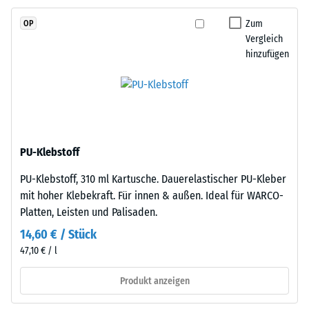
2
und
Zum
OP
schadstofffreiem
=
Vergleich
EPDM-
780
hinzufügen
Granulat
bis
(Ethylen-
Propylen-
840
Dien-
kg/m³
Kautschuk),
gebunden
PU-Klebstoff
mit
PU-Klebstoff, 310 ml Kartusche. Dauerelastischer PU-Kleber
Polyurethan.
/ 5
mit hoher Klebekraft. Für innen & außen. Ideal für WARCO-
Die
Platten, Leisten und Palisaden.
Nutzschicht
ist
14,60 € / Stück
offenporig
47,10 € / l
angelegt.
Die
Die
Produkt anzeigen
scheinbare
Basisschicht
Dichte