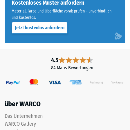
vier
Kostenloses Muster anfordern
beispielsweise
Seiten
der
Material, Farbe und Oberfläche vorab prüfen – unverbindlich
ausgebildet.
und kostenlos.
Skalenwert
Die
2
Jetzt kostenlos anfordern
runde
für
Zahnform
eine
sorgt
scheinbare
für
Dichte
einen
4.5
zwischen
besonders
780
84 Maps Bewertungen
stabilen
und
Plattenverbund
840
und
kg/m³.
verhindert
Die
ein
physikalische
über WARCO
Aufeinanderrutschen
Dichte,
der
Das Unternehmen
auch
Zähne.
als
WARCO Gallery
Diese
Massendichte