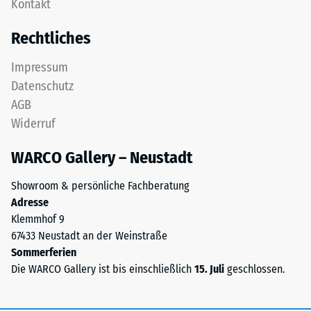
Kontakt
Platte
bezeichnet,
ist
gibt
Rechtliches
als
hingegen
Deckplatte
das
Impressum
in
Verhältnis
Datenschutz
einem
der
AGB
Schichtsystem
Masse
Widerruf
konzipiert:
eines
Eine
Stoffes
WARCO Gallery – Neustadt
oder
zu
mehrere
seinem
Showroom & persönliche Fachberatung
Lagen
reinen
Adresse
werden
Materialvolumen
Klemmhof 9
übereinander
ohne
67433 Neustadt an der Weinstraße
verlegt,
Berücksichtigung
Sommerferien
die
von
Die WARCO Gallery ist bis einschließlich
15. Juli
geschlossen.
Puzzleverzahnung
Hohlräumen
hält
an.
die