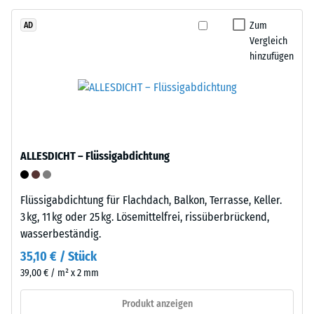
Tyres"
von
–
Zum
AD
WARCO
Vergleich
das
liegt
hinzufügen
Granulat
dieser
stammt
Wert
aus
typischerweise
dem
zwischen
Recycling
600
von
und
ALLESDICHT – Flüssigabdichtung
Altreifen.
1250
Die
kg/m³.
Basisschicht
Flüssigabdichtung für Flachdach, Balkon, Terrasse, Keller.
Um
wird
3 kg, 11 kg oder 25 kg. Lösemittelfrei, rissüberbrückend,
die
mit
wasserbeständig.
scheinbare
Standarddichte
Dichte
35,10 € / Stück
gepresst.
eines
39,00 € / m² x 2 mm
bestimmten
Produkts
Einbau
Produkt anzeigen