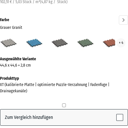
102,51 € / 5,03 Stück / m²
(
4,87
kg
/ Stück)
Farbe
Grauer Granit
Grauer
Atlantik
Dunkelgrauer
Englischer
Feue
+ 4
Granit
Granit
Rasen
(active)
Mehr
Ausgewählte Variante
Informationen
44,6 x 44,6 × 2,8 cm
zu
den
Produkttyp
Farben?
XT (kalibrierte Platte | optimierte Puzzle-Verzahnung | Fadenfuge |
Drainagekanäle)
Farbpalette
anzeigen
Grauer
Zum Vergleich hinzufügen
(active)
Granit