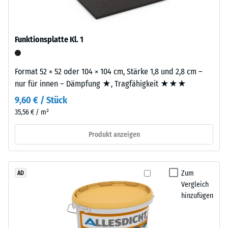
beschreibt
seinen
Einbau
Widerstand
–
Funktionsplatte Kl. 1
gegen
Verarbeitung
punktuelle
–
Belastungen.
Format 52 × 52 oder 104 × 104 cm, Stärke 1,8 und 2,8 cm –
Montage
Sie
nur für innen – Dämpfung ★, Tragfähigkeit ★★★
gibt
9,60 € / Stück
Die
an,
35,56 € / m²
Puzzleverzahnung
in
ist
welchem
Produkt anzeigen
mit
Maße
gerundeten,
der
wellenförmigen
Werkstoff
Zum
AD
Zähnen
unter
Vergleich
an
der
hinzufügen
allen
Einwirkung
vier
einer
Seiten