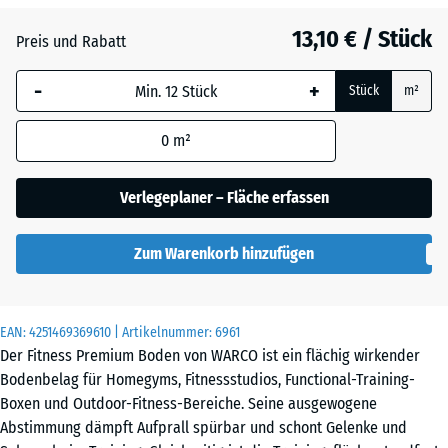
28
mm
13,10 € / Stück
Preis und Rabatt
Die gewählte, blau
-
+
Stück
m²
umrandete
Abmessung wird
0
m²
(sofern in den
Produktdaten nicht
anders angegeben)
Verlegeplaner – Fläche erfassen
für die
Bedarfsberechnung
Zum Warenkorb hinzufügen
verwendet.
45,9
x
EAN:
4251469369610
| Artikelnummer:
6961
45,9
Der Fitness Premium Boden von WARCO ist ein flächig wirkender
x
Bodenbelag für Homegyms, Fitnessstudios, Functional-Training-
2,8
Boxen und Outdoor-Fitness-Bereiche. Seine ausgewogene
cm
Abstimmung dämpft Aufprall spürbar und schont Gelenke und