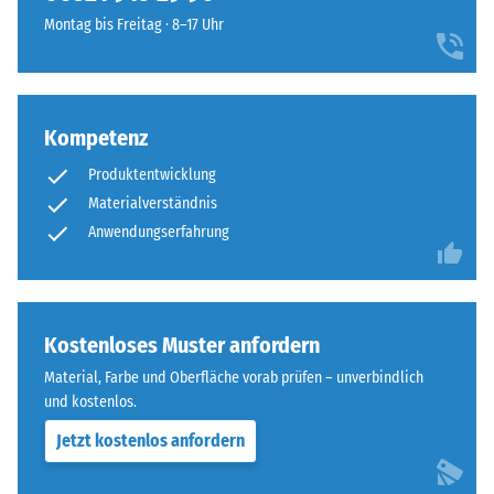
ist
Widerstandsfähigkeit
Montag bis Freitag · 8–17 Uhr
als
gegenüber
Deckplatte
Punktbelastungen
in
hinweist.
einem
Punktbelastungen
Kompetenz
Schichtsystem
entstehen
konzipiert:
z.
Produktentwicklung
Eine
B.
Materialverständnis
oder
durch
Anwendungserfahrung
mehrere
Schuhe
Lagen
mit
werden
hohen
übereinander
Absätzen,
Kostenloses Muster anfordern
verlegt,
Möbelbeine,
die
Material, Farbe und Oberfläche vorab prüfen – unverbindlich
Pflanzkübel
Puzzleverzahnung
und kostenlos.
auf
hält
Rollen
Jetzt kostenlos anfordern
die
oder
obere
Gerätefüße.