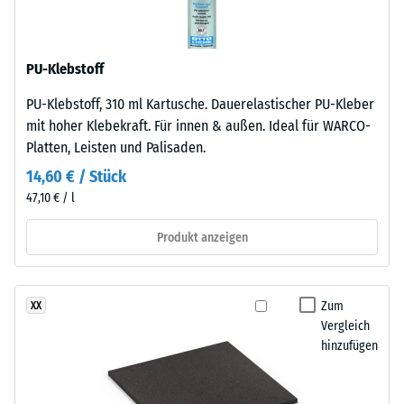
anthrazitfarbene
24
Produkte
wird
Stunden
PU-Klebstoff
ein
Entlastung
farbloses,
PU-Klebstoff, 310 ml Kartusche. Dauerelastischer PU-Kleber
(BS
für
mit hoher Klebekraft. Für innen & außen. Ideal für WARCO-
farbige
7188)
Platten, Leisten und Palisaden.
Varianten
14,60 € / Stück
ein
47,10 € / l
pigmentiertes
Bindemittel
/ 5
Produkt anzeigen
verwendet.
Die
Oberfläche
Zum
XX
ist
Vergleich
griffig
Die
hinzufügen
und
Druckfestigkeit
mittelfein
eines
strukturiert.
Werkstoffes