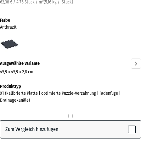
62,38 € / 4,76 Stück / m²
(
5,16
kg
/ Stück)
Farbe
Anthrazit
Anthrazit
(active)
Ausgewählte Variante
45,9 x 45,9 x 2,8 cm
Abmessungen
Produkttyp
für
XT (kalibrierte Platte | optimierte Puzzle-Verzahnung | Fadenfuge |
den
Drainagekanäle)
Versand
500
x
500
Zum Vergleich hinzufügen
x