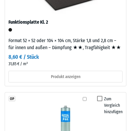
Skalenwert 3 =
steht
Wärmeleitfähigkeit
für
ca. 0,11 W/(m·K)
„End
Funktionsplatte Kl. 2
Frostbeständig
of
Life
Druckfestigkeit
Format 52 × 52 oder 104 × 104 cm, Stärke 1,8 und 2,8 cm –
Tyres“
-
für innen und außen – Dämpfung ★★, Tragfähigkeit ★★
–
Skalenwert
das
8,60 € / Stück
Granulat
2
31,85 € / m²
stammt
=
Produkt anzeigen
aus
ca.
dem
Recycling
0,75
von
Zum
OP
mm
Altreifen.
Vergleich
verbleibende
Für
hinzufügen
schwarze
Eindellung
bzw.
nach