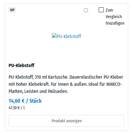
Skalenwert 2 =
durchgefärbtem
Wärmeleitfähigkeit
Zum
OP
und
ca. 0,12 W/(m·K)
Vergleich
schadstofffreiem
hinzufügen
Frostbeständig
EPDM-
Granulat
Druckfestigkeit
(Ethylen-
-
Propylen-
Skalenwert
Dien-
Kautschuk),
1
PU-Klebstoff
gebunden
=
PU-Klebstoff, 310 ml Kartusche. Dauerelastischer PU-Kleber
mit
ca.
mit hoher Klebekraft. Für innen & außen. Ideal für WARCO-
Polyurethan.
Platten, Leisten und Palisaden.
Die
1
Nutzschicht
14,60 € / Stück
mm
ist
47,10 € / l
verbleibende
offenporig
angelegt.
Produkt anzeigen
Eindellung
Die
nach