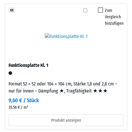
Basisschicht
24
besteht
Zum
XX
aus
Stunden
Vergleich
gereinigtem,
hinzufügen
Entlastung
schwarzem
(BS
ELT-
Gummigranulat
7188)
grober
Körnung,
gebunden
Funktionsplatte Kl. 1
mit
/ 5
Polyurethan.
Format 52 × 52 oder 104 × 104 cm, Stärke 1,8 und 2,8 cm –
Die
nur für innen – Dämpfung ★, Tragfähigkeit ★★★
Abkürzung
9,60 € / Stück
ELT
steht
35,56 € / m²
Die
für
Druckfestigkeit
Produkt anzeigen
„End
eines
of
Werkstoffes