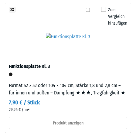
kein
warmen,
Produkt
Scheinbare
hellen
Zum
XX
für
Dichte -
Vergleich
Farbbild,
den
Skalenwert
hinzufügen
das
1 = bis 780
Produktvergleich
an
kg/m³
ausgewählt.
hellen
Kalkstein
Stoß-, Schwingungs-
erinnert
und
Trittschalldämmung
und
Funktionsplatte Kl. 3
– Skalenwert 2 =
Außenanlagen
angenehme
eine
Dämpfung
natürlich-
Format 52 × 52 oder 104 × 104 cm, Stärke 1,8 und 2,8 cm –
mineralische
Rutschfestigkeit Klasse
für innen und außen – Dämpfung ★★★, Tragfähigkeit ★
Note
DS (EN 14041) -
7,90 € / Stück
gibt.
Skalenwert 4 =
29,26 € / m²
Gleitreibungskoeffizient
ca. 0,53
Material
Produkt anzeigen
Abriebfestigkeit
–
- Beständigkeit