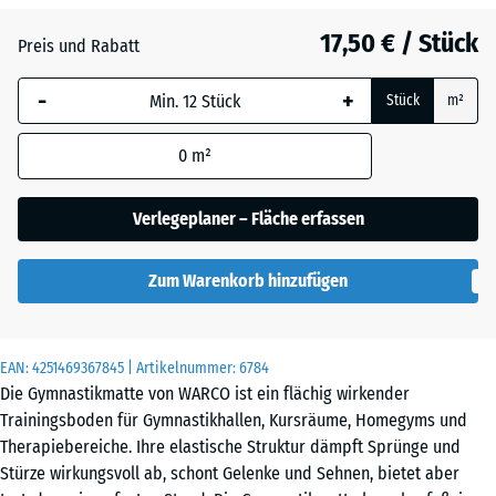
Atlantik
17,50 € / Stück
Preis und Rabatt
-
+
Dunkelgrauer
Stück
m²
Granit
0
m²
Englischer
Verlegeplaner – Fläche erfassen
Rasen
Zum Warenkorb hinzufügen
Feuersglut
EAN:
4251469367845
| Artikelnummer:
6784
Die Gymnastikmatte von WARCO ist ein flächig wirkender
Trainingsboden für Gymnastikhallen, Kursräume, Homegyms und
Grauer
Therapiebereiche. Ihre elastische Struktur dämpft Sprünge und
Granit
Stürze wirkungsvoll ab, schont Gelenke und Sehnen, bietet aber