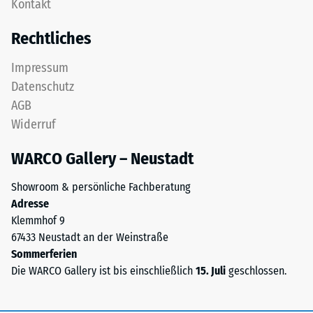
Kontakt
Zähne.
Zur
Diese
Bestimmung
Rechtliches
Platte
der
ist
Druckfestigkeit
Impressum
als
wird
Datenschutz
Deckplatte
das
AGB
in
Prüfverfahren
Widerruf
einem
nach
Schichtsystem
BS
WARCO Gallery – Neustadt
konzipiert:
7188:1998
Eine
angewendet.
Showroom & persönliche Fachberatung
oder
Dabei
Adresse
mehrere
wird
Klemmhof 9
Lagen
ein
67433 Neustadt an der Weinstraße
werden
Prüfkörper
Sommerferien
übereinander
mit
Die WARCO Gallery ist bis einschließlich
15. Juli
geschlossen.
verlegt,
einer
die
Fläche
Puzzleverzahnung