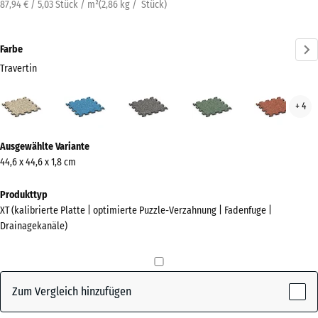
87,94 € / 5,03 Stück / m²
(
2,86
kg
/ Stück)
Farbe
Travertin
Travertin
Atlantik
Dunkelgrauer
Englischer
Feue
+ 4
(active)
Granit
Rasen
Mehr
Ausgewählte Variante
Informationen
44,6 x 44,6 x 1,8 cm
zu
den
Produkttyp
Farben?
XT (kalibrierte Platte | optimierte Puzzle-Verzahnung | Fadenfuge |
Drainagekanäle)
Farbpalette
anzeigen
(active)
Travertin
Zum Vergleich hinzufügen