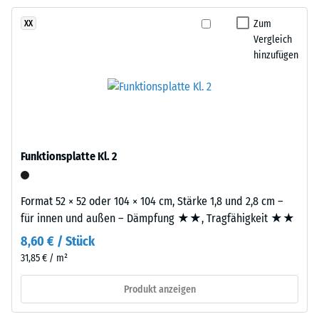
Bestandteile
gegen
und
Zum
XX
abrasiven
Aufbau
Vergleich
Verschleiß -
hinzufügen
Skalenwert 2 =
Dieses
"gut" (BS 7188)
Produkt
Wasserdurchlässigkeit
ist
(EN 12616) -
zweilagig
Skalenwert 5 =
aufgebaut.
Infiltration ca. 1000
Funktionsplatte Kl. 2
Die
mm/h (1000 l/h/m²)
ca.
Rutschhemmung
3
Format 52 × 52 oder 104 × 104 cm, Stärke 1,8 und 2,8 cm –
(EN 16165) -
mm
für innen und außen – Dämpfung ★★, Tragfähigkeit ★★
Skalenwert 4 =
starke
mittlerer
8,60 € / Stück
Nutzschicht
Akzeptanzwinkel
31,85 € / m²
besteht
ca. 16°, Gruppe
aus
R10
Produkt anzeigen
neu
Wärmedämmung -
hergestelltem,