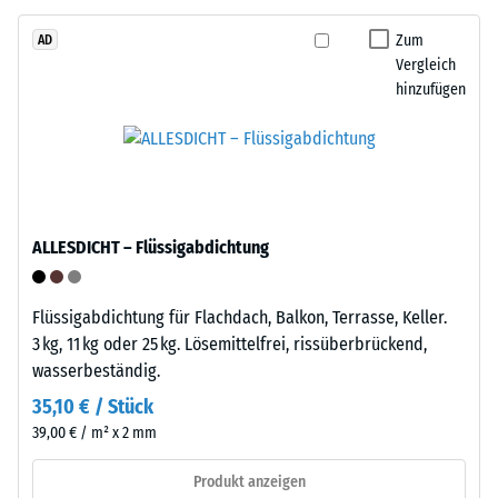
Life
beschreibt
Tyres“
Zum
AD
seinen
Vergleich
–
Widerstand
hinzufügen
das
gegen
Granulat
punktuelle
stammt
Belastungen.
aus
Sie
dem
gibt
Recycling
an,
ALLESDICHT – Flüssigabdichtung
von
in
Altreifen.
welchem
Die
Maße
Flüssigabdichtung für Flachdach, Balkon, Terrasse, Keller.
Basisschicht
der
3 kg, 11 kg oder 25 kg. Lösemittelfrei, rissüberbrückend,
wird
Werkstoff
wasserbeständig.
mit
unter
35,10 € / Stück
geringer
der
39,00 € / m² x 2 mm
Dichte
Einwirkung
gepresst.
einer
Produkt anzeigen