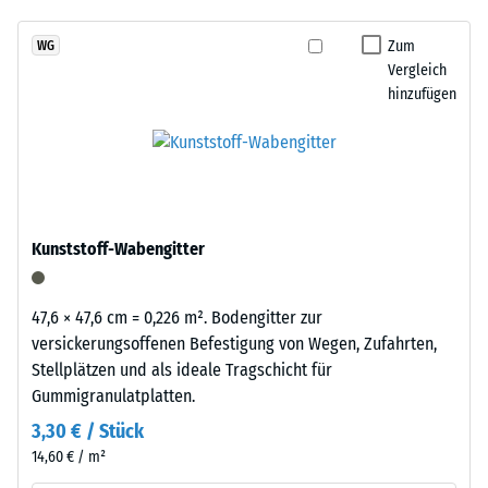
über Winter liegen bleiben.
7188)
kein
der
Produkt
Scheinbare
Reifenverwertung
Zum
WG
für
Dichte -
Vergleich
mit
den
Skalenwert
hinzufügen
einem
1 = bis 780
Produktvergleich
grasgrün
kg/m³
ausgewählt.
pigmentierten
Bindemittel
Stoß-, Schwingungs-
gleichmäßig
und
Trittschalldämmung
umhüllt.
Kunststoff-Wabengitter
– Skalenwert 4 =
Der
starke Dämpfung
Farbton
zeigt
Rutschfestigkeit Klasse
47,6 × 47,6 cm = 0,226 m². Bodengitter zur
sich
DS (EN 14041) -
versickerungsoffenen Befestigung von Wegen, Zufahrten,
als
Skalenwert 3 =
Stellplätzen und als ideale Tragschicht für
kräftiges,
Gleitreibungskoeffizient
Gummigranulatplatten.
ca. 0,45
mittleres
3,30 € / Stück
Grün
Abriebfestigkeit
14,60 € / m²
mit
- Beständigkeit