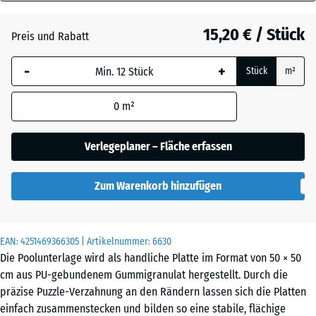
40
Anthrazit
- 1,10 €
mm
15,20 € / Stück
Preis und Rabatt
Die gewählte, blau
Schiefergrau
- 0,50 €
-
+
Stück
m²
umrandete
Abmessung wird
0
m²
(sofern in den
Ziegelrot
- 0,50 €
Produktdaten nicht
anders angegeben)
Verlegeplaner – Fläche erfassen
für die
Bedarfsberechnung
Zum Warenkorb hinzufügen
verwendet.
50
x
EAN:
4251469366305
| Artikelnummer:
6630
50
Die Poolunterlage wird als handliche Platte im Format von 50 × 50
x 4
cm aus PU-gebundenem Gummigranulat hergestellt. Durch die
cm
präzise Puzzle-Verzahnung an den Rändern lassen sich die Platten
|
einfach zusammenstecken und bilden so eine stabile, flächige