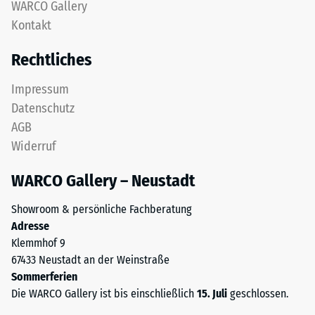
nach
WARCO Gallery
aus
Kontakt
24
gereinigtem,
schwarzem
Stunden
Rechtliches
ELT-
Entlastung
Granulat
Impressum
(BS
sowie
Datenschutz
einem
7188)
AGB
Polyurethan-
Widerruf
Bindemittel.
ELT
WARCO Gallery – Neustadt
steht
/ 5
für
Showroom & persönliche Fachberatung
„End
Adresse
of
Klemmhof 9
Life
67433 Neustadt an der Weinstraße
Tyres"
Die
Sommerferien
und
Druckfestigkeit
Die WARCO Gallery ist bis einschließlich
15. Juli
geschlossen.
bezeichnet
eines