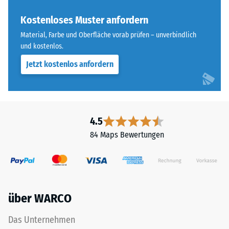
der
Skalenwert 4 =
Farbton
Kostenloses Muster anfordern
Wärmeleitfähigkeit
nachdunkelt.
ca. 0,09 W/(m·K)
Material, Farbe und Oberfläche vorab prüfen – unverbindlich
und kostenlos.
Frostbeständig
Material
Jetzt kostenlos anfordern
Druckfestigkeit
–
-
Bestandteile
und
Skalenwert
Aufbau
2
4.5
=
84 Maps Bewertungen
ca.
Das
Produkt
0,75
ist
mm
zweischichtig
über WARCO
verbleibende
aufgebaut
und
Eindellung
Das Unternehmen
besteht