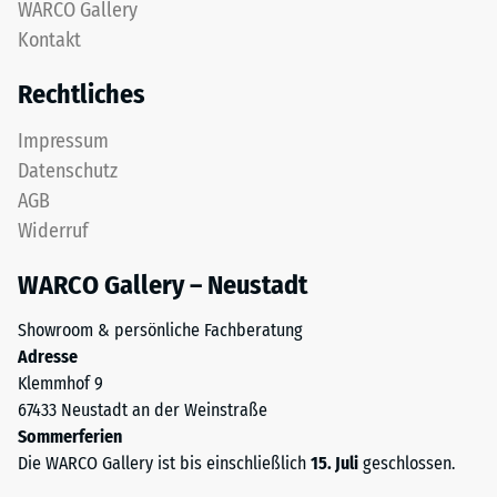
nach
WARCO Gallery
feinem
Kontakt
24
ELT-
Granulat
Stunden
Rechtliches
bildet
Entlastung
eine
Impressum
(BS
abriebfeste,
Datenschutz
rutschhemmende
7188)
AGB
Oberfläche.
Widerruf
Die
untere
WARCO Gallery – Neustadt
Schicht
/ 5
aus
Showroom & persönliche Fachberatung
gröberem
Adresse
ELT-
Klemmhof 9
Granulat
67433 Neustadt an der Weinstraße
unterstützt
Die
Sommerferien
Elastizität,
Druckfestigkeit
Die WARCO Gallery ist bis einschließlich
15. Juli
geschlossen.
Stoßdämpfung
eines