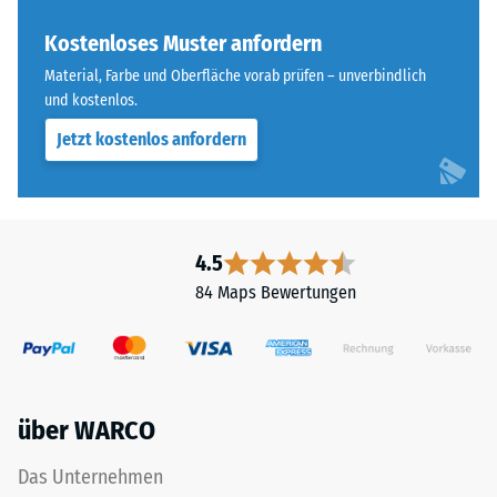
„End
Skalenwert 4 =
of
Kostenloses Muster anfordern
Wärmeleitfähigkeit
Life
ca. 0,09 W/(m·K)
Material, Farbe und Oberfläche vorab prüfen – unverbindlich
Tyres"
und kostenlos.
Frostbeständig
und
Jetzt kostenlos anfordern
bezeichnet
Druckfestigkeit
Gummigranulat,
-
das
Skalenwert
aus
dem
2
4.5
Recycling
=
84 Maps Bewertungen
von
ca.
Altreifen
gewonnen
0,75
wird.
mm
Die
über WARCO
verbleibende
obere
Nutzschicht
Eindellung
Das Unternehmen
aus