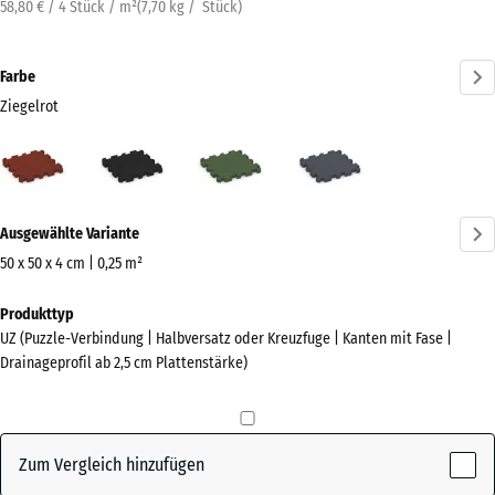
58,80 € / 4 Stück / m²
(
7,70
kg
/ Stück)
Farbe
Ziegelrot
Ziegelrot
Anthrazit
Grasgrün
Schiefergrau
(active)
Mehr
Ausgewählte Variante
Informationen
zu
50 x 50 x 4 cm | 0,25 m²
den
Abmessungen
Produkttyp
Farben?
für
UZ (Puzzle-Verbindung | Halbversatz oder Kreuzfuge | Kanten mit Fase |
den
Farbpalette
Drainageprofil ab 2,5 cm Plattenstärke)
Versand
anzeigen
540
(active)
Ziegelrot
x
540
Zum Vergleich hinzufügen
x