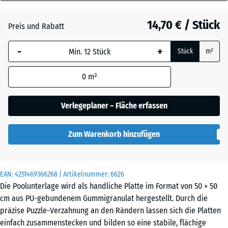
40
Anthrazit
- 0,60 €
mm
14,70 € / Stück
Preis und Rabatt
Die gewählte, blau
Grasgrün
+ 0,50 €
-
+
Stück
m²
umrandete
Abmessung wird
0
m²
(sofern in den
Schiefergrau
Produktdaten nicht
anders angegeben)
Verlegeplaner – Fläche erfassen
für die
Bedarfsberechnung
Zum Warenkorb hinzufügen
verwendet.
50
x
EAN:
4251469366268
| Artikelnummer:
6626
50
Die Poolunterlage wird als handliche Platte im Format von 50 × 50
x 4
cm aus PU-gebundenem Gummigranulat hergestellt. Durch die
cm
präzise Puzzle-Verzahnung an den Rändern lassen sich die Platten
|
einfach zusammenstecken und bilden so eine stabile, flächige