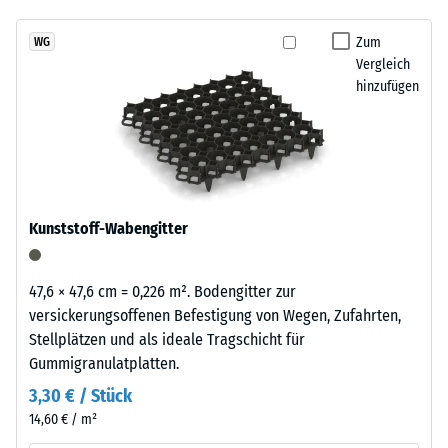
über Winter liegen bleiben.
7188)
kein
Granulatstruktur,
Produkt
Scheinbare
das
Zum
WG
für
Dichte -
Vergleich
sich
den
Skalenwert
hinzufügen
natürlich
1 = bis 780
Produktvergleich
in
kg/m³
ausgewählt.
Garten-
und
Stoß-, Schwingungs-
Terrassenanlagen
und
Trittschalldämmung
einfügt.
Kunststoff-Wabengitter
– Skalenwert 4 =
starke Dämpfung
Material
Rutschfestigkeit Klasse
47,6 × 47,6 cm = 0,226 m². Bodengitter zur
–
DS (EN 14041) -
versickerungsoffenen Befestigung von Wegen, Zufahrten,
Bestandteile
Skalenwert 3 =
Stellplätzen und als ideale Tragschicht für
und
Gleitreibungskoeffizient
Gummigranulatplatten.
Aufbau
ca. 0,45
3,30 € / Stück
Abriebfestigkeit
14,60 € / m²
- Beständigkeit