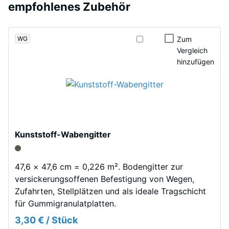
wurde
Gummigranulat
empfohlenes Zubehör
Entlastung (BS
noch
aus
7188)
kein
der
Produkt
Scheinbare
WG
Reifenverwertung
Zum
für
Dichte -
Vergleich
mit
den
Skalenwert
hinzufügen
einem
1 = bis 780
Produktvergleich
schiefergrau
kg/m³
ausgewählt.
pigmentierten
Bindemittel
Stoß-,
gleichmäßig
Schwingungs- und
Trittschalldämmung
umhüllt.
Kunststoff-Wabengitter
– Skalenwert 4 =
Der
starke Dämpfung
Farbton
zeigt
Rutschfestigkeit Klasse
47,6 × 47,6 cm = 0,226 m². Bodengitter zur
sich
DS (EN 14041) -
versickerungsoffenen Befestigung von Wegen,
als
Skalenwert 3 =
Zufahrten, Stellplätzen und als ideale Tragschicht
dunkles,
Gleitreibungskoeffizient
für Gummigranulatplatten.
ca. 0,45
kühles
3,30 € / Stück
Grau
Abriebfestigkeit