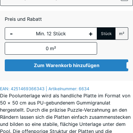
x
40
mm
Anthrazit
- 0,60 €
Preis und Rabatt
Die gewählte, blau
-
+
Stück
m²
umrandete
Abmessung wird
Grasgrün
+ 0,50 €
0
m²
(sofern in den
Produktdaten nicht
anders angegeben)
Zum Warenkorb hinzufügen
Ziegelrot
für die
Bedarfsberechnung
verwendet.
EAN:
4251469366343
| Artikelnummer:
6634
Die Poolunterlage wird als handliche Platte im Format von
50 x
50 × 50 cm aus PU-gebundenem Gummigranulat
50 x
hergestellt. Durch die präzise Puzzle-Verzahnung an den
4
Rändern lassen sich die Platten einfach zusammenstecken
cm |
und bilden so eine stabile, flächige Unterlage unter dem
0,25
Pool. Die offenporige Struktur der Platten und die