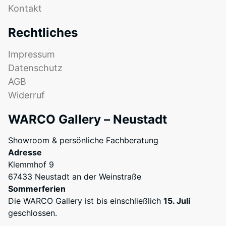
Das
Eindellung
Kontakt
Produkt
nach
ist
Rechtliches
24
zweischichtig
aufgebaut
Stunden
Impressum
und
Datenschutz
Entlastung
besteht
AGB
(BS
aus
Widerruf
gereinigtem,
7188)
schwarzem
WARCO Gallery – Neustadt
ELT-
Granulat
Showroom & persönliche Fachberatung
sowie
Adresse
/ 5
einem
Klemmhof 9
Polyurethan-
67433 Neustadt an der Weinstraße
Bindemittel.
Sommerferien
ELT
Die WARCO Gallery ist bis einschließlich
15. Juli
steht
Die
geschlossen.
für
Druckfestigkeit