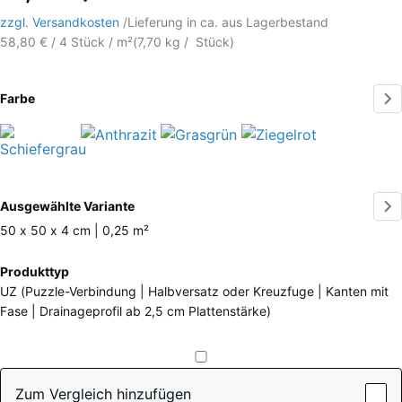
zzgl. Versandkosten
/
Lieferung in ca.
aus Lagerbestand
58,80 € / 4 Stück / m²
(
7,70
kg
/ Stück)
Farbe
Schiefergrau
Anthrazit
Grasgrün
Ziegelrot
(active)
Mehr
Ausgewählte Variante
Informationen
zu
50 x 50 x 4 cm | 0,25 m²
den
Abmessungen
Produkttyp
Farben?
für
UZ (Puzzle-Verbindung | Halbversatz oder Kreuzfuge | Kanten mit
den
Farbpalette
Fase | Drainageprofil ab 2,5 cm Plattenstärke)
Versand
anzeigen
540
x
(active)
Schiefergrau
540
Zum Vergleich hinzufügen