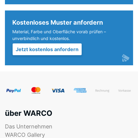
der
Wärmedämmung -
Effekt
Skalenwert 4 =
ist
Kostenloses Muster anfordern
Wärmeleitfähigkeit
bei
ca. 0,09 W/(m·K)
Material, Farbe und Oberfläche vorab prüfen –
diesem
unverbindlich und kostenlos.
Frostbeständig
dunklen
Jetzt kostenlos anfordern
Farbton
Druckfestigkeit
jedoch
-
gering.
Skalenwert
2
Material
=
–
Bestandteile
ca.
und
0,75
über WARCO
Aufbau
mm
Das Unternehmen
verbleibende
WARCO Gallery