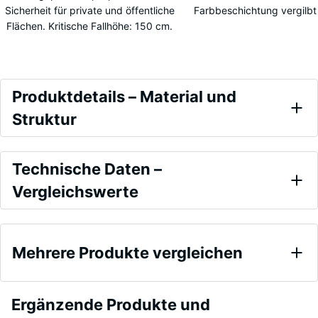
Sicherheit für private und öffentliche
Farbbeschichtung vergilbt 
Flächen. Kritische Fallhöhe: 150 cm.
Produktdetails
Produktdetails – Material und
–
Struktur
Material
Farbe
und
Vergleichswerte
Schiefergrau
Technische Daten –
Struktur
Vergleichswerte
Bei
Druckfestigkeit
Produkten
- Skalenwert 2
Mehrere Produkte vergleichen
= ca. 0,75 mm
in
verbleibende
Schiefergrau
Eindellung
wird
nach 24
Es
Ergänzende Produkte und
schwarzes
Stunden