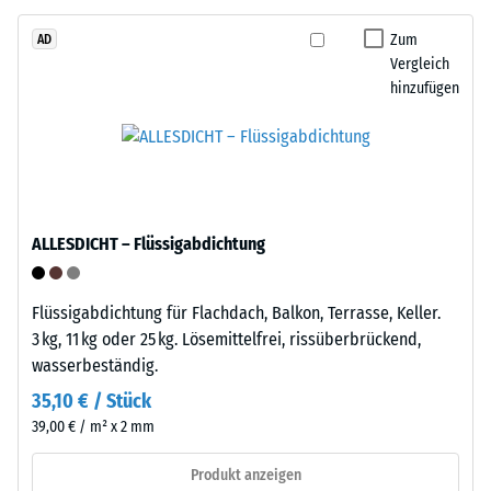
Tyres“
beschreibt
–
Zum
AD
seinen
Vergleich
das
Widerstand
hinzufügen
Granulat
gegen
stammt
punktuelle
aus
Belastungen.
dem
Sie
Recycling
gibt
von
an,
ALLESDICHT – Flüssigabdichtung
Altreifen.
in
Die
welchem
Basisschicht
Maße
Flüssigabdichtung für Flachdach, Balkon, Terrasse, Keller.
wird
der
3 kg, 11 kg oder 25 kg. Lösemittelfrei, rissüberbrückend,
mit
Werkstoff
wasserbeständig.
geringer
unter
35,10 € / Stück
Dichte
der
39,00 € / m² x 2 mm
gepresst.
Einwirkung
einer
Produkt anzeigen