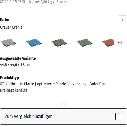
87,94 € / 5,03 Stück / m²
(
2,86
kg
/ Stück)
Farbe
Grauer Granit
Grauer
Atlantik
Dunkelgrauer
Englischer
Feue
+ 4
Granit
Granit
Rasen
(active)
Mehr
Ausgewählte Variante
Informationen
44,6 x 44,6 x 1,8 cm
zu
den
Produkttyp
Farben?
XT (kalibrierte Platte | optimierte Puzzle-Verzahnung | Fadenfuge |
Drainagekanäle)
Farbpalette
anzeigen
Grauer
Zum Vergleich hinzufügen
(active)
Granit