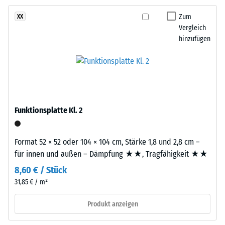
und
gegen
Aufbau
Zum
XX
abrasiven
Vergleich
Verschleiß -
hinzufügen
Dieses
Skalenwert 2 =
Produkt
"gut" (BS 7188)
ist
Wasserdurchlässigkeit
zweilagig
(EN 12616) -
aufgebaut.
Skalenwert 5 =
Die
Infiltration ca. 1000
Funktionsplatte Kl. 2
ca.
mm/h (1000 l/h/m²)
3
Rutschhemmung
mm
Format 52 × 52 oder 104 × 104 cm, Stärke 1,8 und 2,8 cm –
(EN 16165) -
starke
für innen und außen – Dämpfung ★★, Tragfähigkeit ★★
Skalenwert 4 =
Nutzschicht
mittlerer
8,60 € / Stück
besteht
Akzeptanzwinkel
31,85 € / m²
aus
ca. 16°, Gruppe
neu
R10
Produkt anzeigen
hergestelltem,
Wärmedämmung -
durchgefärbtem