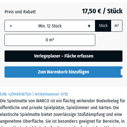
17,50 € / Stück
Atlantik
Preis und Rabatt
-
+
Stück
m²
Dunkelgrauer
Granit
0
m²
Verlegeplaner – Fläche erfassen
Englischer
Rasen
Zum Warenkorb hinzufügen
Feuersglut
EAN:
4251469367524
| Artikelnummer:
6752
Die Spielmatte von WARCO ist ein flächig wirkender Bodenbelag für
öffentliche und private Spielplätze, Spielzimmer und Gärten. Die
elastische Spielmatte bietet zuverlässige Stoßdämpfung und eine
Lavendel
angenehme Oberfläche. Sie ist besonders geeignet für Bereiche, in