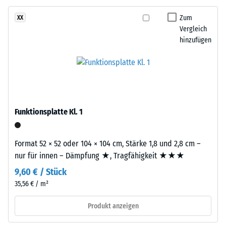
besteht
24
aus
Zum
XX
gereinigtem,
Stunden
Vergleich
schwarzem
hinzufügen
Entlastung
ELT-
(BS
Gummigranulat
grober
7188)
Körnung,
gebunden
mit
Funktionsplatte Kl. 1
Polyurethan.
/ 5
Die
Format 52 × 52 oder 104 × 104 cm, Stärke 1,8 und 2,8 cm –
Abkürzung
nur für innen – Dämpfung ★, Tragfähigkeit ★★★
ELT
9,60 € / Stück
steht
für
35,56 € / m²
Die
„End
Druckfestigkeit
Produkt anzeigen
of
eines
Life
Werkstoffes