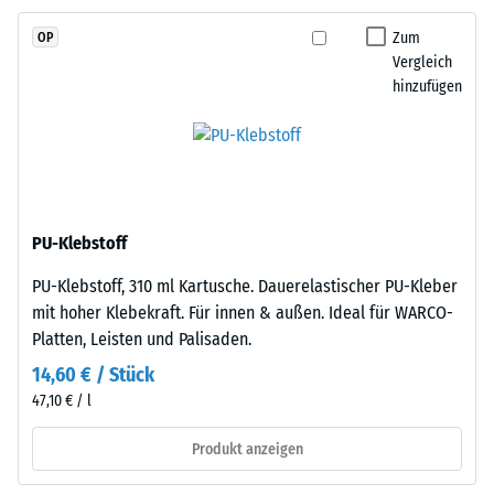
Skalenwert 2 =
und
Wärmeleitfähigkeit
Zum
OP
schadstofffreiem
ca. 0,12 W/(m·K)
Vergleich
EPDM-
hinzufügen
Frostbeständig
Granulat
(Ethylen-
Druckfestigkeit
Propylen-
-
Dien-
Skalenwert
Kautschuk),
gebunden
1
PU-Klebstoff
mit
=
PU-Klebstoff, 310 ml Kartusche. Dauerelastischer PU-Kleber
Polyurethan.
ca.
mit hoher Klebekraft. Für innen & außen. Ideal für WARCO-
Die
Platten, Leisten und Palisaden.
Nutzschicht
1
ist
14,60 € / Stück
mm
offenporig
47,10 € / l
verbleibende
angelegt.
Die
Produkt anzeigen
Eindellung
Basisschicht
nach