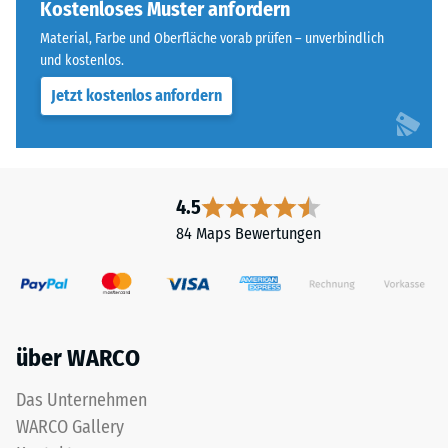
allen
Kostenloses Muster anfordern
Widerstandsfähigkeit
vier
gegenüber
Material, Farbe und Oberfläche vorab prüfen – unverbindlich
Seiten
Punktbelastungen
und kostenlos.
ausgebildet.
hinweist.
Jetzt kostenlos anfordern
Die
Punktbelastungen
runde
entstehen
Zahnform
z.
sorgt
B.
für
durch
4.5
einen
Schuhe
84 Maps Bewertungen
besonders
mit
stabilen
hohen
Plattenverbund
Absätzen,
und
Möbelbeine,
verhindert
Pflanzkübel
über WARCO
ein
auf
Aufeinanderrutschen
Rollen
Das Unternehmen
der
oder
WARCO Gallery
Zähne.
Gerätefüße.