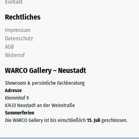
Kontakt
Diese
Zur
Platte
Bestimmung
Rechtliches
ist
der
als
Druckfestigkeit
Impressum
Deckplatte
wird
Datenschutz
in
das
AGB
einem
Prüfverfahren
Widerruf
Schichtsystem
nach
konzipiert:
BS
WARCO Gallery – Neustadt
Eine
7188:1998
oder
angewendet.
Showroom & persönliche Fachberatung
mehrere
Dabei
Adresse
Lagen
wird
Klemmhof 9
werden
ein
67433 Neustadt an der Weinstraße
übereinander
Prüfkörper
Sommerferien
verlegt,
mit
Die WARCO Gallery ist bis einschließlich
15. Juli
geschlossen.
die
einer
Puzzleverzahnung
Fläche
hält