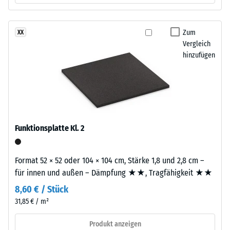
- Beständigkeit
changierendes,
gegen
natürlich
abrasiven
Zum
XX
wirkendes
Verschleiß -
Vergleich
Farbbild,
Skalenwert 2 =
hinzufügen
"gut" (BS 7188)
das
an
Wasserdurchlässigkeit
dunklen
(EN 12616) -
Naturstein
Skalenwert 5 =
erinnert.
Infiltration ca. 1000
Da
mm/h (1000 l/h/m²)
Funktionsplatte Kl. 2
EPDM
Rutschhemmung
von
(EN 16165) -
Natur
Format 52 × 52 oder 104 × 104 cm, Stärke 1,8 und 2,8 cm –
Skalenwert 4 =
aus
für innen und außen – Dämpfung ★★, Tragfähigkeit ★★
mittlerer
UV-
Akzeptanzwinkel
8,60 € / Stück
beständig
ca. 16°, Gruppe
31,85 € / m²
ist
R10
und
Produkt anzeigen
Wärmedämmung -