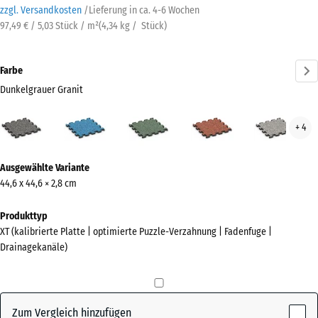
zzgl. Versandkosten
/
Lieferung in ca.
4-6 Wochen
97,49 € / 5,03 Stück / m²
(
4,34
kg
/ Stück)
Farbe
Dunkelgrauer Granit
Dunkelgrauer
Atlantik
Englischer
Feuersglut
Grau
+ 4
Granit
Rasen
Gran
(active)
Mehr
Ausgewählte Variante
Informationen
44,6 x 44,6 × 2,8 cm
zu
den
Produkttyp
Farben?
XT (kalibrierte Platte | optimierte Puzzle-Verzahnung | Fadenfuge |
Drainagekanäle)
Farbpalette
anzeigen
Dunkelgrauer
Zum Vergleich hinzufügen
(active)
Granit