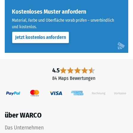
Die
Widerstandsfähigkeit
Abkürzung
Kostenloses Muster anfordern
gegenüber
ELT
Punktbelastungen
Material, Farbe und Oberfläche vorab prüfen – unverbindlich
steht
hinweist.
und kostenlos.
für
Punktbelastungen
Jetzt kostenlos anfordern
„End
entstehen
of
z.
Life
B.
Tyres“
durch
–
Schuhe
4.5
das
mit
84 Maps Bewertungen
Granulat
hohen
stammt
Absätzen,
aus
Möbelbeine,
dem
Pflanzkübel
Recycling
auf
über WARCO
von
Rollen
Altreifen.
oder
Das Unternehmen
Die