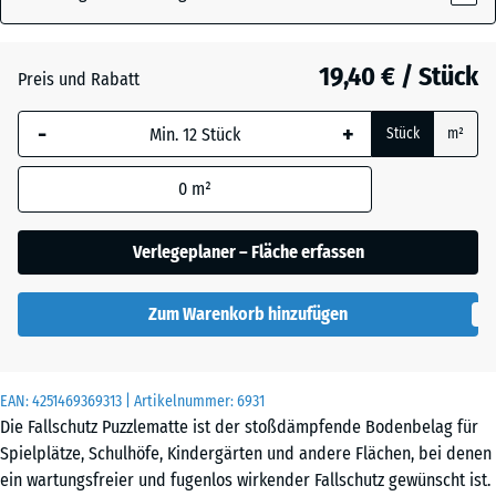
19,40 € / Stück
Atlantik
Preis und Rabatt
-
+
Stück
m²
Englischer
Rasen
0
m²
Verlegeplaner – Fläche erfassen
Feuersglut
Zum Warenkorb hinzufügen
Grauer
Granit
EAN:
4251469369313
| Artikelnummer:
6931
Die Fallschutz Puzzlematte ist der stoßdämpfende Bodenbelag für
Spielplätze, Schulhöfe, Kindergärten und andere Flächen, bei denen
Lavendel
ein wartungsfreier und fugenlos wirkender Fallschutz gewünscht ist.