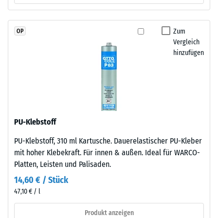
hochwertige
Skalenwert 3 =
Pigmente
Wärmeleitfähigkeit
vollständig
ca. 0,11 W/(m·K)
Zum
OP
in
Vergleich
Frostbeständig
das
hinzufügen
Granulat
Druckfestigkeit
eingebunden
-
sind,
Skalenwert
bleibt
die
1
Farbgebung
PU-Klebstoff
=
langfristig
ca.
PU-Klebstoff, 310 ml Kartusche. Dauerelastischer PU-Kleber
stabil
mit hoher Klebekraft. Für innen & außen. Ideal für WARCO-
–
1
Platten, Leisten und Palisaden.
sowohl
mm
gegenüber
14,60 € / Stück
verbleibende
UV-
47,10 € / l
Strahlung
Eindellung
Produkt anzeigen
als