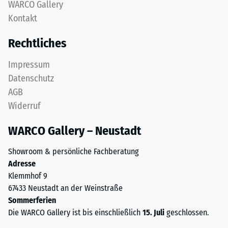
Gerätefüße.
WARCO Gallery
Basisschicht
Zur
Kontakt
wird
Bestimmung
mit
der
Rechtliches
geringer
Druckfestigkeit
Dichte
wird
Impressum
gepresst.
das
Datenschutz
Prüfverfahren
AGB
nach
Einbau
Widerruf
BS
–
7188:1998
Verarbeitung
WARCO Gallery – Neustadt
angewendet.
–
Dabei
Montage
Showroom & persönliche Fachberatung
wird
Adresse
ein
Klemmhof 9
Die
Prüfkörper
67433 Neustadt an der Weinstraße
Puzzleverzahnung
mit
Sommerferien
ist
einer
Die WARCO Gallery ist bis einschließlich
15. Juli
geschlossen.
mit
Fläche