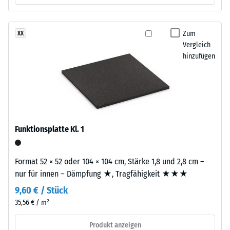
nach
auch
24
gegenüber
Abrieb.
Stunden
Zum
XX
Vergleich
Entlastung
hinzufügen
Material
(BS
–
7188)
Bestandteile
und
Aufbau
Funktionsplatte Kl. 1
/ 5
Dieses
Produkt
Format 52 × 52 oder 104 × 104 cm, Stärke 1,8 und 2,8 cm –
ist
nur für innen – Dämpfung ★, Tragfähigkeit ★★★
zweilagig
9,60 € / Stück
aufgebaut.
Die
Die
35,56 € / m²
Druckfestigkeit
ca.
eines
Produkt anzeigen
3