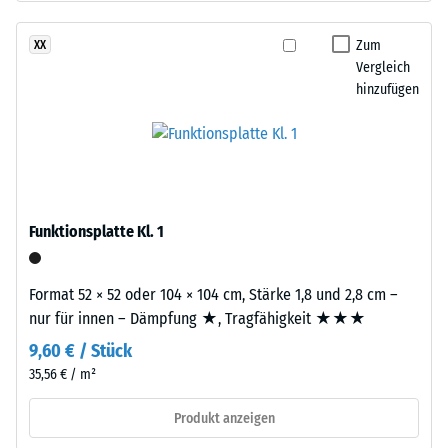
nach
Basisschicht
24
besteht
Zum
XX
aus
Stunden
Vergleich
gereinigtem,
hinzufügen
Entlastung
schwarzem
(BS
ELT-
Gummigranulat
7188)
grober
Körnung,
gebunden
Funktionsplatte Kl. 1
mit
/ 5
Polyurethan.
Format 52 × 52 oder 104 × 104 cm, Stärke 1,8 und 2,8 cm –
Die
nur für innen – Dämpfung ★, Tragfähigkeit ★★★
Abkürzung
9,60 € / Stück
ELT
steht
35,56 € / m²
Die
für
Druckfestigkeit
Produkt anzeigen
„End
eines
of