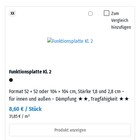
- Beständigkeit
Bestandteile
gegen
und
Zum
XX
abrasiven
Aufbau
Vergleich
Verschleiß -
hinzufügen
Skalenwert 2 =
Dieses
"gut" (BS 7188)
Produkt
Wasserdurchlässigkeit
ist
(EN 12616) -
zweilagig
Skalenwert 5 =
aufgebaut.
Infiltration ca. 1000
Funktionsplatte Kl. 2
Die
mm/h (1000 l/h/m²)
ca.
Rutschhemmung
3
Format 52 × 52 oder 104 × 104 cm, Stärke 1,8 und 2,8 cm –
(EN 16165) -
mm
für innen und außen – Dämpfung ★★, Tragfähigkeit ★★
Skalenwert 4 =
starke
mittlerer
8,60 € / Stück
Nutzschicht
Akzeptanzwinkel
31,85 € / m²
besteht
ca. 16°, Gruppe
aus
R10
Produkt anzeigen
neu
Wärmedämmung -