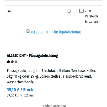
Werkstoffes
Life
beschreibt
Tyres“
Zum
AD
seinen
Vergleich
–
Widerstand
hinzufügen
das
gegen
Granulat
punktuelle
stammt
Belastungen.
aus
Sie
dem
gibt
Recycling
an,
ALLESDICHT – Flüssigabdichtung
von
in
Altreifen.
welchem
Die
Maße
Flüssigabdichtung für Flachdach, Balkon, Terrasse, Keller.
Basisschicht
der
3 kg, 11 kg oder 25 kg. Lösemittelfrei, rissüberbrückend,
wird
Werkstoff
wasserbeständig.
mit
unter
35,10 € / Stück
geringer
der
39,00 € / m² x 2 mm
Dichte
Einwirkung
gepresst.
einer
Produkt anzeigen