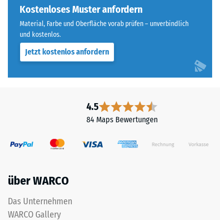
an
Kostenloses Muster anfordern
Widerstandsfähigkeit
allen
gegenüber
Material, Farbe und Oberfläche vorab prüfen – unverbindlich
vier
Punktbelastungen
und kostenlos.
Seiten
hinweist.
Jetzt kostenlos anfordern
ausgebildet.
Punktbelastungen
Die
entstehen
runde
z.
Zahnform
B.
sorgt
durch
4.5
für
Schuhe
84 Maps Bewertungen
einen
mit
besonders
hohen
stabilen
Absätzen,
Plattenverbund
Möbelbeine,
und
Pflanzkübel
über WARCO
verhindert
auf
ein
Rollen
Das Unternehmen
Aufeinanderrutschen
oder
WARCO Gallery
der