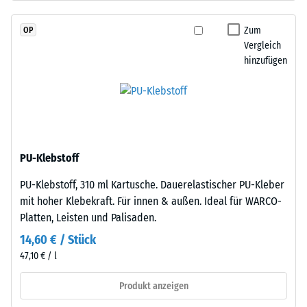
hergestelltem,
Skalenwert 2 =
durchgefärbtem
Wärmeleitfähigkeit
Zum
OP
und
ca. 0,12 W/(m·K)
Vergleich
schadstofffreiem
hinzufügen
Frostbeständig
EPDM-
Granulat
Druckfestigkeit
(Ethylen-
-
Propylen-
Skalenwert
Dien-
Kautschuk),
1
PU-Klebstoff
gebunden
=
PU-Klebstoff, 310 ml Kartusche. Dauerelastischer PU-Kleber
mit
ca.
mit hoher Klebekraft. Für innen & außen. Ideal für WARCO-
Polyurethan.
Platten, Leisten und Palisaden.
Die
1
Nutzschicht
14,60 € / Stück
mm
ist
47,10 € / l
verbleibende
offenporig
angelegt.
Produkt anzeigen
Eindellung
Die