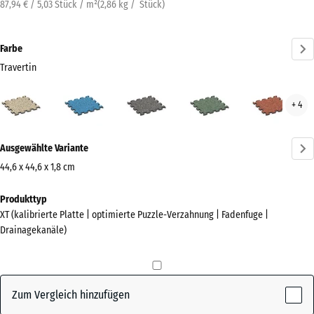
87,94 € / 5,03 Stück / m²
(
2,86
kg
/ Stück)
Farbe
Travertin
Travertin
Atlantik
Dunkelgrauer
Englischer
Feue
+ 4
(active)
Granit
Rasen
Mehr
Ausgewählte Variante
Informationen
zu
44,6 x 44,6 x 1,8 cm
den
Abmessungen
Produkttyp
Farben?
für
XT (kalibrierte Platte | optimierte Puzzle-Verzahnung | Fadenfuge |
den
Farbpalette
Drainagekanäle)
Versand
anzeigen
485
(active)
Travertin
x
485
Zum Vergleich hinzufügen
x