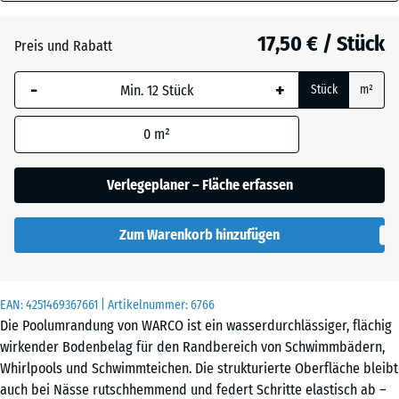
18
Atlantik
mm
17,50 € / Stück
Preis und Rabatt
Die gewählte, blau
Dunkelgrauer
-
+
Stück
m²
umrandete
Granit
Abmessung wird
0
m²
(sofern in den
Produktdaten nicht
Englischer
anders angegeben)
Verlegeplaner – Fläche erfassen
Rasen
für die
Bedarfsberechnung
Zum Warenkorb hinzufügen
verwendet.
Feuersglut
44,6
x
EAN:
4251469367661
| Artikelnummer:
6766
44,6
Grauer
Die Poolumrandung von WARCO ist ein wasserdurchlässiger, flächig
x
Granit
wirkender Bodenbelag für den Randbereich von Schwimmbädern,
1,8
Whirlpools und Schwimmteichen. Die strukturierte Oberfläche bleibt
cm
auch bei Nässe rutschhemmend und federt Schritte elastisch ab –