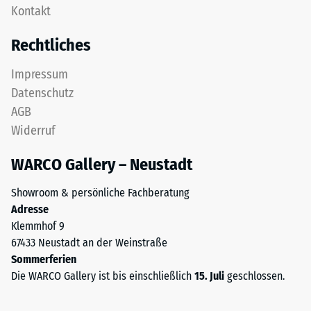
Gerätefüße.
Kontakt
Zähne.
Zur
Diese
Bestimmung
Rechtliches
Platte
der
ist
Druckfestigkeit
Impressum
als
wird
Datenschutz
Deckplatte
das
AGB
in
Prüfverfahren
Widerruf
einem
nach
Schichtsystem
BS
WARCO Gallery – Neustadt
konzipiert:
7188:1998
Eine
angewendet.
Showroom & persönliche Fachberatung
oder
Dabei
Adresse
mehrere
wird
Klemmhof 9
Lagen
ein
67433 Neustadt an der Weinstraße
werden
Prüfkörper
Sommerferien
übereinander
mit
Die WARCO Gallery ist bis einschließlich
15. Juli
geschlossen.
verlegt,
einer
die
Fläche