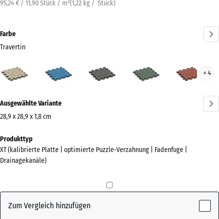
95,24 € / 11,90 Stück / m²
(
1,22
kg
/ Stück)
Farbe
Travertin
Travertin
Atlantik
Dunkelgrauer
Englischer
Feue
+ 4
(active)
Granit
Rasen
Mehr
Ausgewählte Variante
Informationen
zu
28,9 x 28,9 x 1,8 cm
den
Abmessungen
Produkttyp
Farben?
für
XT (kalibrierte Platte | optimierte Puzzle-Verzahnung | Fadenfuge |
den
Farbpalette
Drainagekanäle)
Versand
anzeigen
315
(active)
Travertin
x
315
Zum Vergleich hinzufügen
x