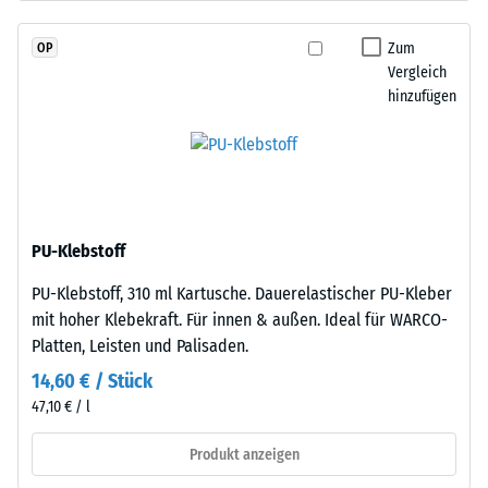
hergestelltem,
Skalenwert 2 =
durchgefärbtem
Wärmeleitfähigkeit
Zum
OP
und
ca. 0,12 W/(m·K)
Vergleich
schadstofffreiem
hinzufügen
Frostbeständig
EPDM-
Granulat
Druckfestigkeit
(Ethylen-
-
Propylen-
Skalenwert
Dien-
Kautschuk),
1
PU-Klebstoff
gebunden
=
PU-Klebstoff, 310 ml Kartusche. Dauerelastischer PU-Kleber
mit
ca.
mit hoher Klebekraft. Für innen & außen. Ideal für WARCO-
Polyurethan.
Platten, Leisten und Palisaden.
Die
1
Nutzschicht
14,60 € / Stück
mm
ist
47,10 € / l
verbleibende
offenporig
angelegt.
Produkt anzeigen
Eindellung
Die