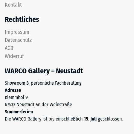
Gerätefüße.
Kontakt
Zähne.
Zur
Diese
Bestimmung
Rechtliches
Platte
der
ist
Druckfestigkeit
Impressum
als
wird
Datenschutz
Deckplatte
das
AGB
in
Prüfverfahren
Widerruf
einem
nach
Schichtsystem
BS
WARCO Gallery – Neustadt
konzipiert:
7188:1998
Eine
angewendet.
Showroom & persönliche Fachberatung
oder
Dabei
Adresse
mehrere
wird
Klemmhof 9
Lagen
ein
67433 Neustadt an der Weinstraße
werden
Prüfkörper
Sommerferien
übereinander
mit
Die WARCO Gallery ist bis einschließlich
15. Juli
geschlossen.
verlegt,
einer
die
Fläche