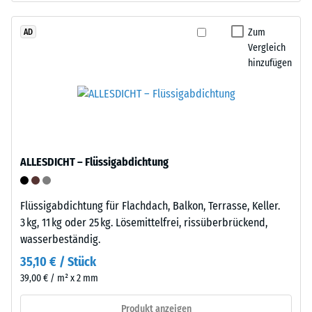
Werkstoffes
Life
beschreibt
Tyres“
Zum
AD
seinen
Vergleich
–
Widerstand
hinzufügen
das
gegen
Granulat
punktuelle
stammt
Belastungen.
aus
Sie
dem
gibt
Recycling
an,
ALLESDICHT – Flüssigabdichtung
von
in
Altreifen.
welchem
Die
Maße
Flüssigabdichtung für Flachdach, Balkon, Terrasse, Keller.
Basisschicht
der
3 kg, 11 kg oder 25 kg. Lösemittelfrei, rissüberbrückend,
wird
Werkstoff
wasserbeständig.
mit
unter
35,10 € / Stück
geringer
der
39,00 € / m² x 2 mm
Dichte
Einwirkung
gepresst.
einer
Produkt anzeigen