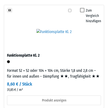
- Beständigkeit
Bestandteile
gegen
und
Zum
XX
abrasiven
Aufbau
Vergleich
Verschleiß -
hinzufügen
Skalenwert 2 =
Dieses
"gut" (BS 7188)
Produkt
Wasserdurchlässigkeit
ist
(EN 12616) -
zweilagig
Skalenwert 5 =
aufgebaut.
Infiltration ca. 1000
Funktionsplatte Kl. 2
Die
mm/h (1000 l/h/m²)
ca.
Rutschhemmung
3
Format 52 × 52 oder 104 × 104 cm, Stärke 1,8 und 2,8 cm –
(EN 16165) -
mm
für innen und außen – Dämpfung ★★, Tragfähigkeit ★★
Skalenwert 4 =
starke
mittlerer
8,60 € / Stück
Nutzschicht
Akzeptanzwinkel
31,85 € / m²
besteht
ca. 16°, Gruppe
aus
R10
Produkt anzeigen
neu
Wärmedämmung -