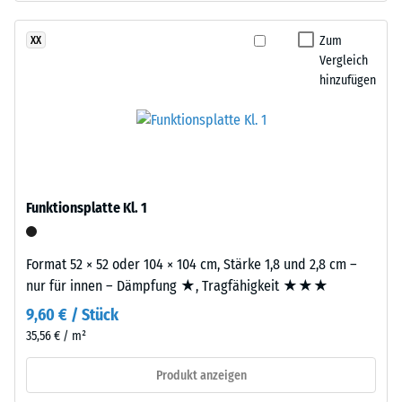
nach
Basisschicht
24
besteht
Zum
XX
aus
Stunden
Vergleich
gereinigtem,
hinzufügen
Entlastung
schwarzem
(BS
ELT-
Gummigranulat
7188)
grober
Körnung,
gebunden
Funktionsplatte Kl. 1
mit
/ 5
Polyurethan.
Format 52 × 52 oder 104 × 104 cm, Stärke 1,8 und 2,8 cm –
Die
nur für innen – Dämpfung ★, Tragfähigkeit ★★★
Abkürzung
9,60 € / Stück
ELT
steht
35,56 € / m²
Die
für
Druckfestigkeit
Produkt anzeigen
„End
eines
of