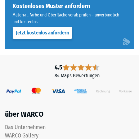
an
Kostenloses Muster anfordern
Widerstandsfähigkeit
allen
gegenüber
Material, Farbe und Oberfläche vorab prüfen – unverbindlich
vier
Punktbelastungen
und kostenlos.
Seiten
hinweist.
Jetzt kostenlos anfordern
ausgebildet.
Punktbelastungen
Die
entstehen
runde
z.
Zahnform
B.
sorgt
durch
4.5
für
Schuhe
84 Maps Bewertungen
einen
mit
besonders
hohen
stabilen
Absätzen,
Plattenverbund
Möbelbeine,
und
Pflanzkübel
über WARCO
verhindert
auf
ein
Rollen
Das Unternehmen
Aufeinanderrutschen
oder
WARCO Gallery
der