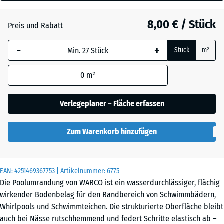
18
Atlantik
mm
8,00 € / Stück
Preis und Rabatt
Die gewählte, blau
Dunkelgrauer
-
+
Stück
m²
umrandete
Granit
Abmessung wird
0
m²
(sofern in den
Produktdaten nicht
Englischer
anders angegeben)
Verlegeplaner – Fläche erfassen
Rasen
für die
Bedarfsberechnung
Zum Warenkorb hinzufügen
verwendet.
Feuersglut
28,9
x
EAN:
4251469367753
| Artikelnummer:
6775
28,9
Die Poolumrandung von WARCO ist ein wasserdurchlässiger, flächig
x
wirkender Bodenbelag für den Randbereich von Schwimmbädern,
Grauer
1,8
Whirlpools und Schwimmteichen. Die strukturierte Oberfläche bleibt
Granit
cm
auch bei Nässe rutschhemmend und federt Schritte elastisch ab –