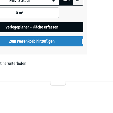
+
Stück
m²
her
0
m²
Verlegeplaner – Fläche erfassen
lut
Zum Warenkorb hinzufügen
t herunterladen
l