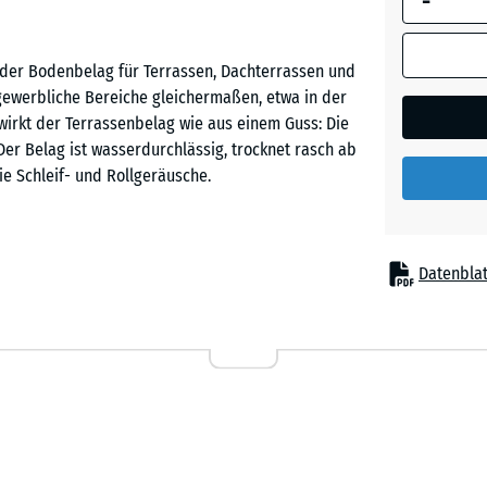
-
Englisc
Rasen
ender Bodenbelag für Terrassen, Dachterrassen und
nd gewerbliche Bereiche gleichermaßen, etwa in der
 wirkt der Terrassenbelag wie aus einem Guss: Die
Feuersg
Der Belag ist wasserdurchlässig, trocknet rasch ab
ie Schleif- und Rollgeräusche.
Grauer
Granit
Befestigung, auf einem ebenen und tragfähigen
Datenblat
passt exakt ineinander, hält die Platten sicher
Lavende
äche kaum erkennbar. Zuschnitte können mit einer
 Platten lassen sich jederzeit ausbauen, tauschen
Rattan
Lounge
 ist angenehm zum Gehen, Stehen und Sitzen und