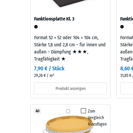
von
Masse
Natur
zu
aus
seinem
Funktionsplatte Kl. 3
Funkti
UV-
Gesamtv
beständig
einschli
ist
Format 52 × 52 oder 104 × 104 cm,
aller
Format
und
Stärke 1,8 und 2,8 cm – für innen und
Poren,
Stärke
hochwertige
außen – Dämpfung ★★★,
Hohlräu
außen
Pigmente
Tragfähigkeit ★
und
Tragf
vollständig
Lufteins
7,90 € / Stück
8,60 
in
Bei
29,26 € / m²
31,85 €
das
den
Granulat
Produkt
Produkt anzeigen
eingebunden
von
sind,
WARCO
bleibt
liegt
Zum
AD
die
dieser
Vergleich
Farbgebung
Wert
hinzufügen
langfristig
typische