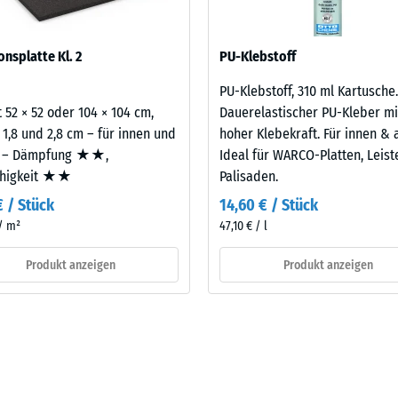
onsplatte Kl. 2
PU-Klebstoff
olumen,
eßlich
PU-Klebstoff, 310 ml Kartusche.
 52 × 52 oder 104 × 104 cm,
Dauerelastischer PU-Kleber mi
 1,8 und 2,8 cm – für innen und
hoher Klebekraft. Für innen & 
me
 – Dämpfung ★★,
Ideal für WARCO-Platten, Leis
ähigkeit ★★
Palisaden.
chlüsse.
€ / Stück
14,60 € / Stück
 / m²
47,10 € / l
en
Produkt anzeigen
Produkt anzeigen
rweise