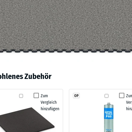
ohlenes Zubehör
are
Zum
Zu
OP
s
Vergleich
Ver
bt
hinzufügen
hin
is