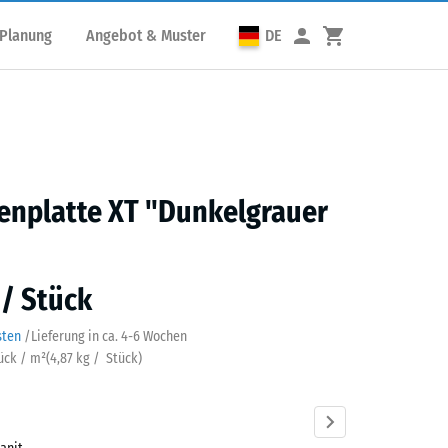
 Planung
Angebot & Muster
DE
enplatte XT "Dunkelgrauer
 / Stück
sten
/
Lieferung in ca.
4-6 Wochen
tück / m²
(
4,87
kg
/ Stück)