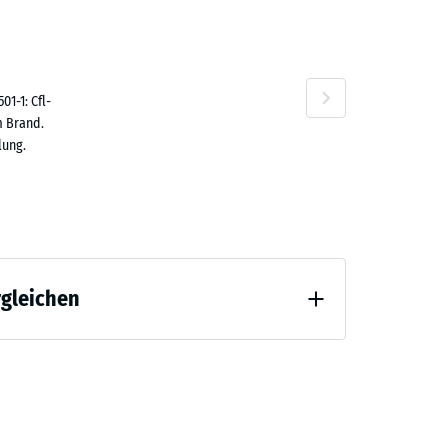
1-1: Cfl-
n
m Brand.
lung.
rgleichen