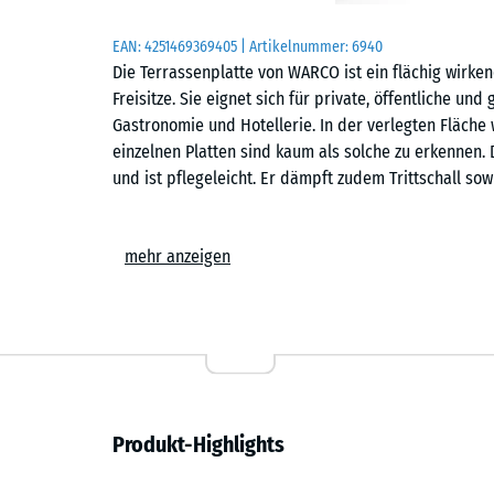
EAN:
4251469369405
| Artikelnummer:
6940
Die Terrassenplatte von WARCO ist ein flächig wirk
Freisitze. Sie eignet sich für private, öffentliche u
Gastronomie und Hotellerie. In der verlegten Fläche
einzelnen Platten sind kaum als solche zu erkennen. 
und ist pflegeleicht. Er dämpft zudem Trittschall sow
Einfache Verlegung
mehr anzeigen
Die Platten werden schwimmend, also ohne weitere 
Untergrund verlegt. Die kalibrierte Puzzleverzahnung 
zusammen und ist dank der fehlenden Fase in der Fl
Stich- oder Kreissäge vorgenommen werden. Einzelne
oder ergänzen.
Komfortabel und sicher
Produkt-Highlights
Die Terrassenfliese bietet besonderen Komfort. Sie