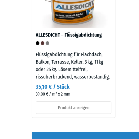
stabil
zwische
–
600
sowohl
und
gegenüber
1250
UV-
kg/m³.
ALLESDICHT – Flüssigabdichtung
Strahlung
Um
als
die
Flüssigabdichtung für Flachdach,
auch
scheinb
Balkon, Terrasse, Keller. 3 kg, 11 kg
gegenüber
Dichte
oder 25 kg. Lösemittelfrei,
Abrieb.
eines
rissüberbrückend, wasserbeständig.
bestimm
35,10 € / Stück
Produkt
Material
anschaul
39,00 € / m² x 2 mm
–
darzuste
Bestandteile
Produkt anzeigen
verwend
und
WARCO
Aufbau
eine
Skala
Dieses
von