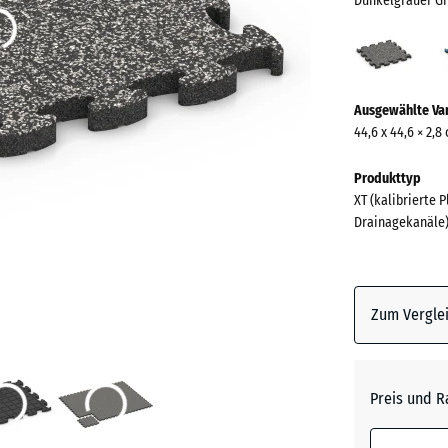
Dunkelgrauer Gr
Dunk
Grani
(acti
Mehr
Ausgewählte Va
Informationen
44,6 x 44,6 × 2,8
zu
den
Produkttyp
Farben?
XT (kalibrierte 
Drainagekanäle
Farbpalett
anzeigen
Dunkelg
Zum Verglei
(a
Granit
Atlantik
Preis und R