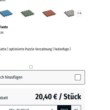
anit
elgrauer
Atlantik
Englischer
Feuersglut
Grauer
+ 4
t
Rasen
Granit
ve)
riante
 cm
Platte | optimierte Puzzle-Verzahnung | Fadenfuge |
)
e
rauer
ch hinzufügen
ctive)
20,40 € / Stück
abatt