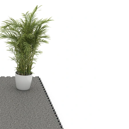
 7188)
m²)
 R10