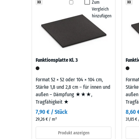
Rattan
Zum
XX
XX
Abriebfe
Vergleich
Lounge
Wasserd
hinzufügen
vereint
Braun-,
Rutschh
Beige-
Wärmedä
und
Sandtöne
Frostbe
zu
Schei
Funktionsplatte Kl. 3
Funkti
einem
Dicht
warmen,
-
natürlich
Format 52 × 52 oder 104 × 104 cm,
Format
anmutenden
Skale
Stärke 1,8 und 2,8 cm – für innen und
Stärke
Farbbild,
außen – Dämpfung ★★★,
außen
2
das
Tragfähigkeit ★
Tragf
=
an
7,90 € / Stück
8,60 
geflochtenes
780
29,26 € / m²
31,85 €
Naturfasermaterial
bis
erinnert.
Produkt anzeigen
840