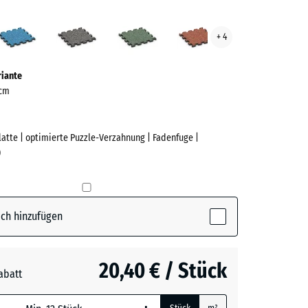
an
Atlantik
Dunkelgrauer
Englischer
Feuersglut
+ 4
ge
Granit
Rasen
ve)
riante
 cm
Platte | optimierte Puzzle-Verzahnung | Fadenfuge |
)
e
ch hinzufügen
active)
20,40 € / Stück
abatt