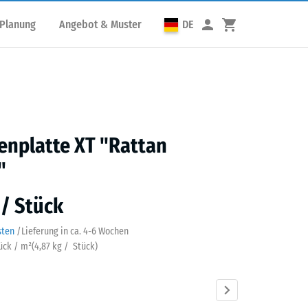
 Planung
Angebot & Muster
DE
enplatte XT "Rattan
"
 / Stück
sten
/
Lieferung in ca.
4-6 Wochen
tück / m²
(
4,87
kg
/ Stück)