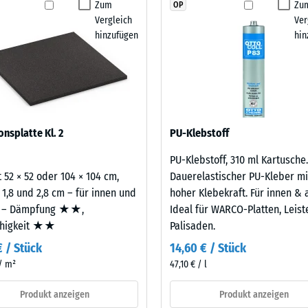
Zum
Zu
OP
stigkeit - Beständigkeit gegen abrasiven Verschleiß - Skalenwert 2 = "gut" (BS
Produkt
Vergleich
Ver
für
urchlässigkeit (EN 12616) - Skalenwert 4 = Infiltration ca. 600 mm/h (600 l/h/
hinzufügen
hin
den
emmung (EN 16165) - Skalenwert 4 = mittlerer Akzeptanzwinkel ca. 16°, Gruppe
Produktvergleich
ausgewählt.
mmung - Skalenwert 3 = Wärmeleitfähigkeit ca. 0,11 W/(m·K)
ständig
nbare
onsplatte Kl. 2
PU-Klebstoff
e
PU-Klebstoff, 310 ml Kartusche.
 52 × 52 oder 104 × 104 cm,
Dauerelastischer PU-Kleber mi
nwert
 1,8 und 2,8 cm – für innen und
hoher Klebekraft. Für innen & 
 – Dämpfung ★★,
Ideal für WARCO-Platten, Leis
ähigkeit ★★
Palisaden.
€ / Stück
14,60 € / Stück
 / m²
47,10 € / l
Produkt anzeigen
Produkt anzeigen