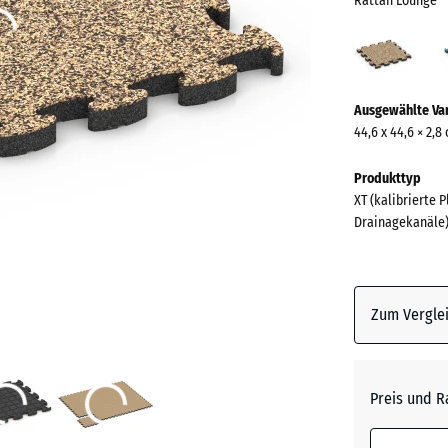
Rattan Lounge
Ratt
Loun
(acti
Mehr
Ausgewählte Va
Informationen
44,6 x 44,6 × 2,8
zu
den
Produkttyp
Farben?
XT (kalibrierte 
Drainagekanäle
Farbpalett
anzeigen
Rattan
Zum Verglei
(
Lounge
Atlantik
Preis und R