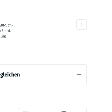
1-1: Cfl-
n
m Brand.
lung.
rgleichen