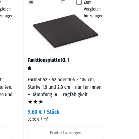
m
Zum
XX
 7188)
gleich
Vergleich
m²)
zufügen
hinzufügen
 R10
Funktionsplatte Kl. 1
t
Format 52 × 52 oder 104 × 104 cm,
außen.
Stärke 1,8 und 2,8 cm – nur für innen
ten und
– Dämpfung ★, Tragfähigkeit
★★★
9,60 € / Stück
35,56 € / m²
Produkt anzeigen