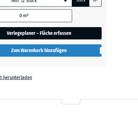
+
Stück
m²
rauer
0
m²
Verlegeplaner – Fläche erfassen
her
Zum Warenkorb hinzufügen
lut
t herunterladen
l