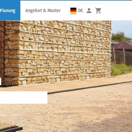
 Planung
Angebot & Muster
DE
n