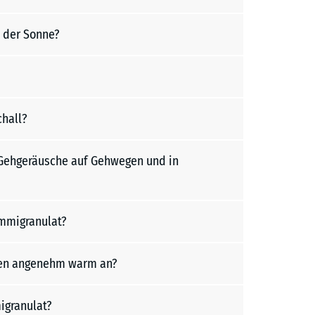
 der Sonne?
hall?
d Gehgeräusche auf Gehwegen und in
mmigranulat?
gen angenehm warm an?
igranulat?